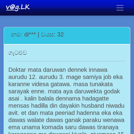
නම: di*** | වයස: 32
ගැටළුව
Doktar mata daruwan dennek innawa
aurudu 12. aurudu 3. mage samiya job eka
karanne videsa gatawa. masa tunakata
sarayak enne. mata aya daruwekta godak
asai . kalin balala dennama hadagatte
mensas hadilla din dayakin husband niwadu
avit. et dan mata peeriad hadenna eka eka
dawas walate dawas ganak paraku wenawa
ema unama komada saru dawas tiranaya