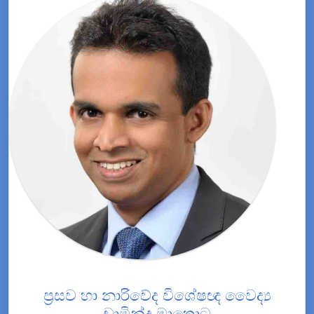
ප්‍රසව හා නාරිවේද විශේෂඥ වෛද්‍ය
චාමින්ද මාතොට