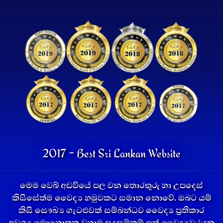
2017 - Best Sri Lankan Website
මෙම වෙබ් අඩවියේ පල වන තොරතුරු හා උපදෙස්
කිසිසේත්ම වෛද්‍ය හමුවකට සමාන නොවේ. ඔබට යම්
කිසි සෞඛ්‍ය ගැටළුවක් සම්බන්ධව වෛද්‍ය ප්‍රතිකාර
අවශ්‍ය මොහොතක වහාම සුදුසුම්කම් ලත් වෛද්‍යවරයකු