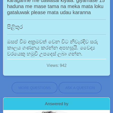
karaganne me dawasai kiyala. giyamase 15
haduna me mase tama na meka mata loku
gataluwak please mata udau karanna
පිළිතුර
ඔසප් වීම අක්‍රමවත් වෙන විට නිවැරදිව සරු
කාලය ගණනය කරන්න අපහසුයි. වෛද්‍ය
වරයෙකු හමුවී උපදෙස් ලබා ගන්න.
Views: 942
MORE QUESTIONS
ASK A QUESTION
Answered by