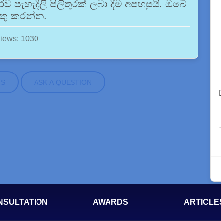
පැහැදිලි පිලිතුරක් ලබා දීම අපහසුයි. ඔබේ
තු කරන්න.
iews: 1030
NS
ASK A QUESTION
NSULTATION
AWARDS
ARTICLE