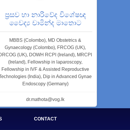
ප්‍රසව හා නාරිවේද විශේෂඥ
වෛද්‍ය චාමින්ද මාතොට
MBBS (Colombo), MD Obstetrics &
Gynaecology (Colombo), FRCOG (UK),
DRCOG (UK), DOWH RCPI (Ireland), MRCPI
(Ireland), Fellowship in laparoscopy,
Fellowship in IVF & Assisted Reproductive
Technologies (India), Dip in Advanced Gynae
Endoscopy (Germany)
dr.mathota@vog.lk
S
CONTACT