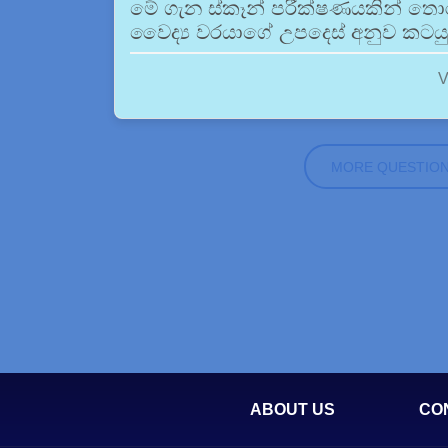
මේ ගැන ස්කෑන් පරීක්ෂණයකින් තොරව 
වෛද්‍ය වරයාගේ උපදෙස් අනුව කටයු
V
MORE QUESTIO
ABOUT US
CO