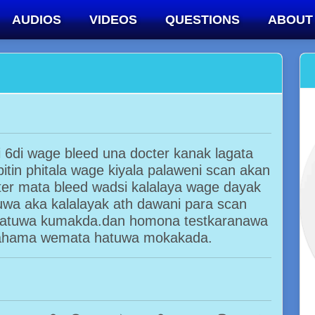
AUDIOS
VIDEOS
QUESTIONS
ABOUT
ti 6di wage bleed una docter kanak lagata
tin phitala wage kiyala palaweni scan akan
ter mata bleed wadsi kalalaya wage dayak
uwa aka kalalayak ath dawani para scan
hatuwa kumakda.dan homona testkaranawa
 ahama wemata hatuwa mokakada.