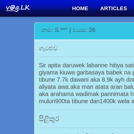
HOME
ARTICLES
නම: S.*** | වයස: 26
ගැටළුව
Sir apita daruwek labanne hitiya sa
giyama kiuwa garbasaya babek na pi
tibune 7.7k dawani aka 8.9k ayh do
aliyata awa.aka man atata aran bal
aka arahama wadimak pannimata 
mulun900ta tibune dan1400k wela
පිළිතුර