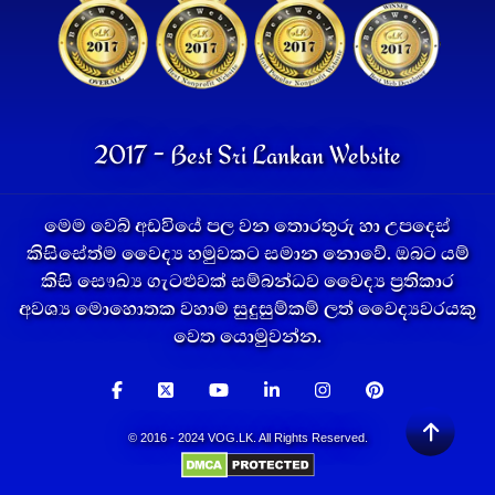
2017 - Best Sri Lankan Website
මෙම වෙබ් අඩවියේ පල වන තොරතුරු හා උපදෙස්
කිසිසේත්ම වෛද්‍ය හමුවකට සමාන නොවේ. ඔබට යම්
කිසි සෞඛ්‍ය ගැටළුවක් සම්බන්ධව වෛද්‍ය ප්‍රතිකාර
අවශ්‍ය මොහොතක වහාම සුදුසුම්කම් ලත් වෛද්‍යවරයකු
වෙත යොමුවන්න.
© 2016 - 2024 VOG.LK. All Rights Reserved.