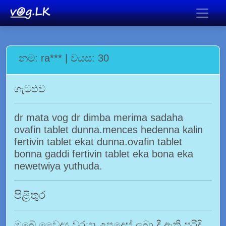
නම: ra*** | වයස: 30
ගැටළුව
dr mata vog dr dimba merima sadaha
ovafin tablet dunna.mences hedenna kalin
fertivin tablet ekat dunna.ovafin tablet
bonna gaddi fertivin tablet eka bona eka
newetwiya yuthuda.
පිළිතුර
ඔබේ වෛද්‍ය වරයා උපදෙස් ලබා දී ඇති පරිදි