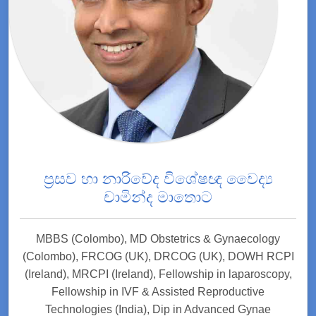
ප්‍රසව හා නාරිවේද විශේෂඥ වෛද්‍ය
චාමින්ද මාතොට
MBBS (Colombo), MD Obstetrics & Gynaecology
(Colombo), FRCOG (UK), DRCOG (UK), DOWH RCPI
(Ireland), MRCPI (Ireland), Fellowship in laparoscopy,
Fellowship in IVF & Assisted Reproductive
Technologies (India), Dip in Advanced Gynae