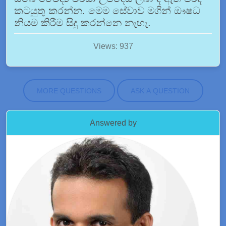
කටයුතු කරන්න. මෙම සේවාව මගින් ඖෂධ
නියම කිරීම සිදු කරන්නෙ නැහැ.
Views: 937
MORE QUESTIONS
ASK A QUESTION
Answered by