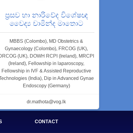
ප්‍රසව හා නාරිවේද විශේෂඥ
වෛද්‍ය චාමින්ද මාතොට
MBBS (Colombo), MD Obstetrics &
Gynaecology (Colombo), FRCOG (UK),
DRCOG (UK), DOWH RCPI (Ireland), MRCPI
(Ireland), Fellowship in laparoscopy,
Fellowship in IVF & Assisted Reproductive
Technologies (India), Dip in Advanced Gynae
Endoscopy (Germany)
dr.mathota@vog.lk
S
CONTACT