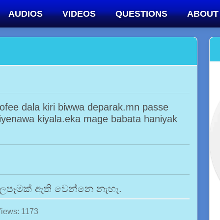
AUDIOS
VIDEOS
QUESTIONS
ABOUT
ofee dala kiri biwwa deparak.mn passe
tiyenawa kiyala.eka mage babata haniyak
 බලපෑමක් ඇති වෙන්නෙ නැහැ.
iews: 1173