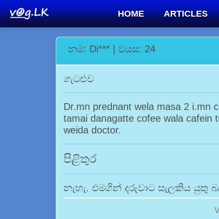
HOME
ARTICLES
නම: Di*** | වයස: 24
ගැටළුව
Dr.mn prednant wela masa 2 i.mn c
tamai danagatte cofee wala cafein 
weida doctor.
පිළිතුර
නැහැ. එමගින් දරුවාට සැලකිය යුතු
V