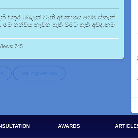
ති වතුර බබුලක් වැනි අවකාශය මෙම ස්කෑන්
මේ තත්වය නැවත ඇති වීමට ඇති අවදානම
Views: 745
NS
ASK A QUESTION
NSULTATION
AWARDS
ARTICLE