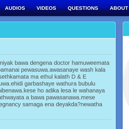
AUDIOS
VIDEOS
QUESTIONS
ABOUT
iniyak bawa dengena doctor hamuweemata
 pamanai pewasuwa.awasanaye wash kala
ethkamata ma ethul kalath D & E
uwa.ehidi garbashaye wathura bubulu
ibenawa.kese ho adika lesa le wahanaya
hathwayata a bawa pawasanawa.mese
pregnancy samaga ena deyakda?newatha