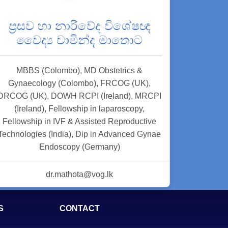
ප්‍රසව හා නාරිවේද විශේෂඥ
වෛද්‍ය චාමින්ද මාතොට
MBBS (Colombo), MD Obstetrics &
Gynaecology (Colombo), FRCOG (UK),
DRCOG (UK), DOWH RCPI (Ireland), MRCPI
(Ireland), Fellowship in laparoscopy,
Fellowship in IVF & Assisted Reproductive
Technologies (India), Dip in Advanced Gynae
Endoscopy (Germany)
dr.mathota@vog.lk
S
CONTACT