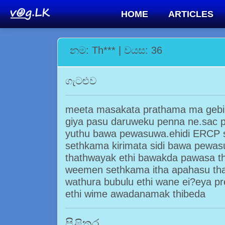
HOME
ARTICLES
නම: Th*** | වයස: 36
ගැටළුව
meeta masakata prathama ma geb
giya pasu daruweku penna ne.sac
yuthu bawa pewasuwa.ehidi ERCP s
sethkama kirimata sidi bawa pewas
thathwayak ethi bawakda pawasa th
weemen sethkama itha apahasu t
wathura bubulu ethi wane ei?eya 
ethi wime awadanamak thibeda
පිළිතුර