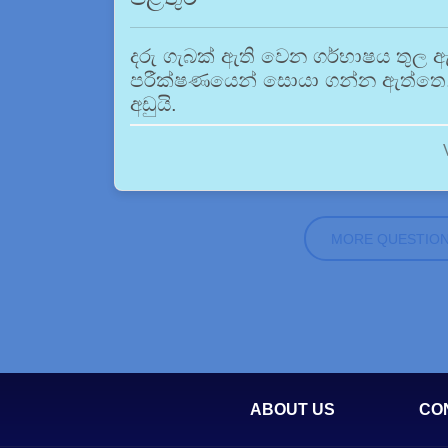
දරු ගැබක් ඇති වෙන ගර්භාෂය තුල ඇ
පරීක්ෂණයෙන් සොයා ගන්න ඇත්තෙ. 
අඩුයි.
MORE QUESTIO
ABOUT US
CO