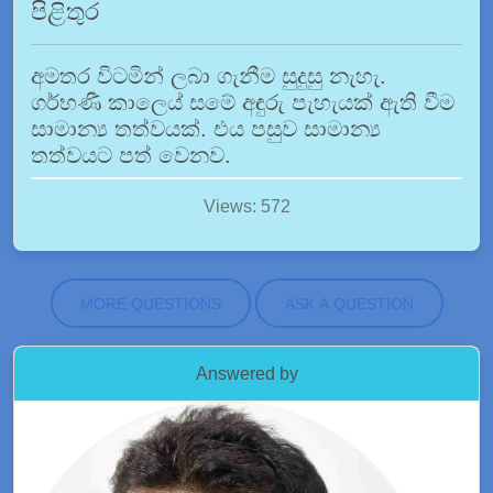
පිළිතුර
අමතර විටමින් ලබා ගැනීම සුදුසු නැහැ.
ගර්භණී කාලෙය් සමේ අඳුරු පැහැයක් ඇති වීම
සාමාන්‍ය තත්වයක්. එය පසුව සාමාන්‍ය
තත්වයට පත් වෙනව.
Views: 572
MORE QUESTIONS
ASK A QUESTION
Answered by