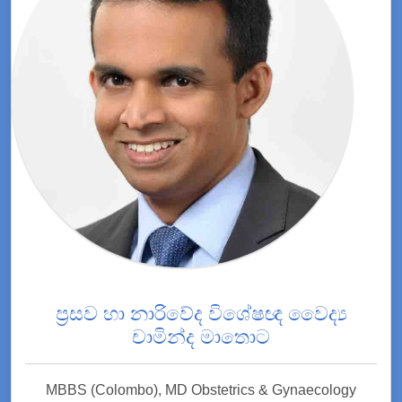
ප්‍රසව හා නාරිවේද විශේෂඥ වෛද්‍ය
චාමින්ද මාතොට
MBBS (Colombo), MD Obstetrics & Gynaecology