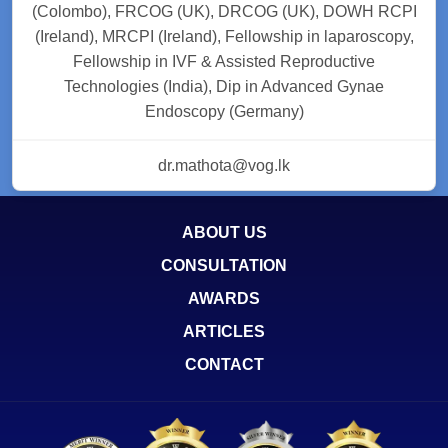
(Colombo), FRCOG (UK), DRCOG (UK), DOWH RCPI
(Ireland), MRCPI (Ireland), Fellowship in laparoscopy,
Fellowship in IVF & Assisted Reproductive
Technologies (India), Dip in Advanced Gynae
Endoscopy (Germany)
dr.mathota@vog.lk
ABOUT US
CONSULTATION
AWARDS
ARTICLES
CONTACT