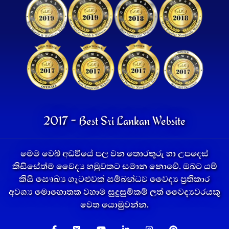
2017 - Best Sri Lankan Website
මෙම වෙබ් අඩවියේ පල වන තොරතුරු හා උපදෙස්
කිසිසේත්ම වෛද්‍ය හමුවකට සමාන නොවේ. ඔබට යම්
කිසි සෞඛ්‍ය ගැටළුවක් සම්බන්ධව වෛද්‍ය ප්‍රතිකාර
අවශ්‍ය මොහොතක වහාම සුදුසුම්කම් ලත් වෛද්‍යවරයකු
වෙත යොමුවන්න.