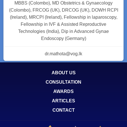
MBBS (Colombo), MD Obstetrics & Gynaecology
(Colombo), FRCOG (UK), DRCOG (UK), DOWH RCPI
(Ireland), MRCPI (Ireland), Fellowship in laparoscopy,
Fellowship in IVF & Assisted Reproductive
Technologies (India), Dip in Advanced Gynae
Endoscopy (Germany)
dr.mathota@vog.lk
ABOUT US
CONSULTATION
AWARDS
ARTICLES
CONTACT