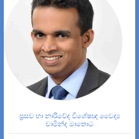
ප්‍රසව හා නාරිවේද විශේෂඥ වෛද්‍ය
චාමින්ද මාතොට