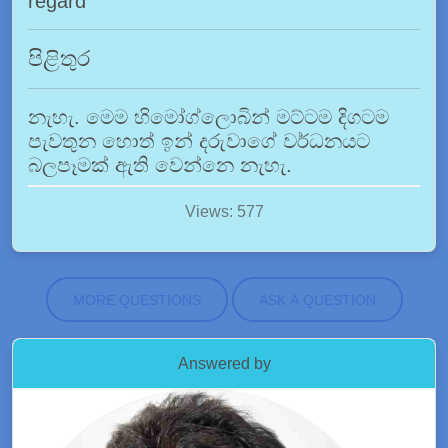
regard
පිළිතුර
නැහැ. මෙම හිමෝග්ලොබින් මට්ටම දිගටම
පැවතුන හොත් ඉන් දරුවාගේ වර්ධනයට
බලපෑමක් ඇති වෙන්නෙ නැහැ.
Views: 577
MORE QUESTIONS
ASK A QUESTION
Answered by