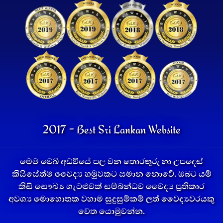
2017 - Best Sri Lankan Website
මෙම වෙබ් අඩවියේ පල වන තොරතුරු හා උපදෙස්
කිසිසේත්ම වෛද්‍ය හමුවකට සමාන නොවේ. ඔබට යම්
කිසි සෞඛ්‍ය ගැටළුවක් සම්බන්ධව වෛද්‍ය ප්‍රතිකාර
අවශ්‍ය මොහොතක වහාම සුදුසුම්කම් ලත් වෛද්‍යවරයකු
වෙත යොමුවන්න.