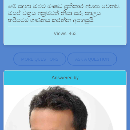
මේ සඳහා ඔබට ඖෂධ ප්‍රතිකාර අවශ්‍ය වෙනව.
ඔසප් චක්‍රය අක්‍රමවත් නිසා සරු කාලය
හරියටම ගණනය කරන්න අපහසුයි.
Views: 463
MORE QUESTIONS
ASK A QUESTION
Answered by