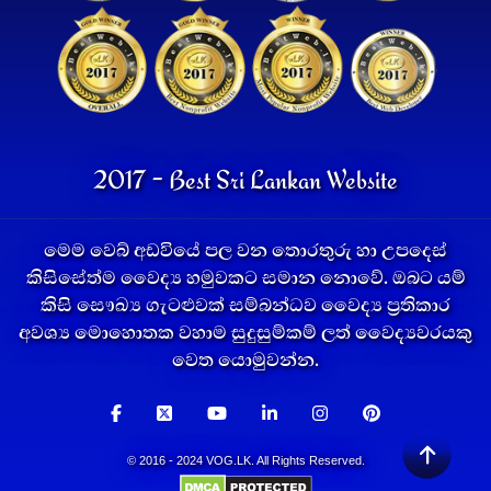
2017 - Best Sri Lankan Website
මෙම වෙබ් අඩවියේ පල වන තොරතුරු හා උපදෙස්
කිසිසේත්ම වෛද්‍ය හමුවකට සමාන නොවේ. ඔබට යම්
කිසි සෞඛ්‍ය ගැටළුවක් සම්බන්ධව වෛද්‍ය ප්‍රතිකාර
අවශ්‍ය මොහොතක වහාම සුදුසුම්කම් ලත් වෛද්‍යවරයකු
වෙත යොමුවන්න.
© 2016 - 2024 VOG.LK. All Rights Reserved.