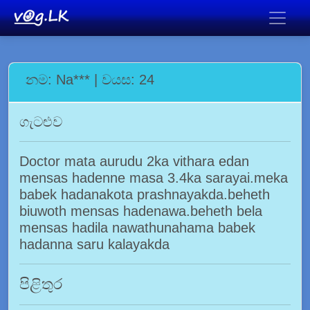
නම: Na*** | වයස: 24
ගැටළුව
Doctor mata aurudu 2ka vithara edan
mensas hadenne masa 3.4ka sarayai.meka
babek hadanakota prashnayakda.beheth
biuwoth mensas hadenawa.beheth bela
mensas hadila nawathunahama babek
hadanna saru kalayakda
පිළිතුර