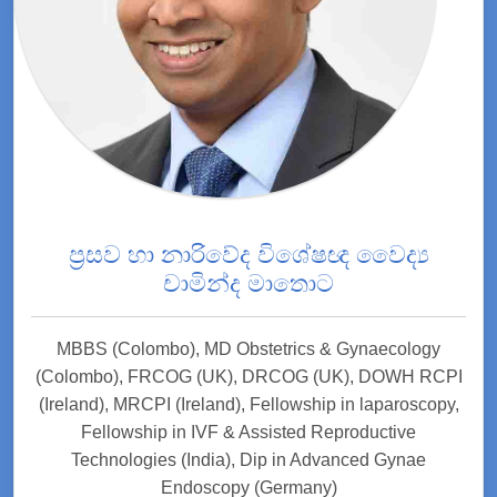
ප්‍රසව හා නාරිවේද විශේෂඥ වෛද්‍ය
චාමින්ද මාතොට
MBBS (Colombo), MD Obstetrics & Gynaecology
(Colombo), FRCOG (UK), DRCOG (UK), DOWH RCPI
(Ireland), MRCPI (Ireland), Fellowship in laparoscopy,
Fellowship in IVF & Assisted Reproductive
Technologies (India), Dip in Advanced Gynae
Endoscopy (Germany)