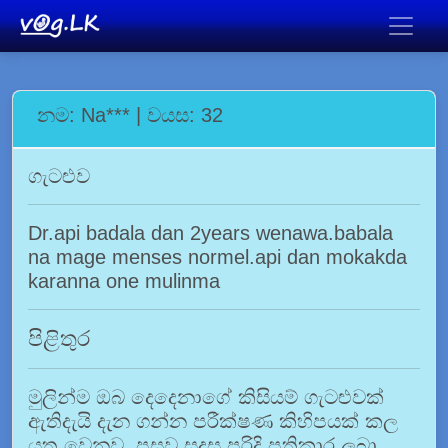
නම: Na*** | වයස: 32
ගැටළුව
Dr.api badala dan 2years wenawa.babala
na mage menses normel.api dan mokakda
karanna one mulinma
පිළිතුර
මුලින්ම ඔබ දෙදෙනාගේ කිසියම් ගැටළුවක්
ඇතිදැයි දැන ගන්න පරීක්ෂණ කිහිපයක් කල
යුතු වෙනව. පසුව සුදුසු පරිදි ප්‍රතිකාර ලබා