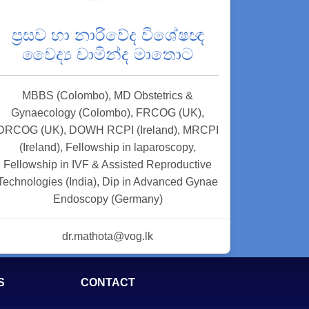
ප්‍රසව හා නාරිවේද විශේෂඥ
වෛද්‍ය චාමින්ද මාතොට
MBBS (Colombo), MD Obstetrics &
Gynaecology (Colombo), FRCOG (UK),
DRCOG (UK), DOWH RCPI (Ireland), MRCPI
(Ireland), Fellowship in laparoscopy,
Fellowship in IVF & Assisted Reproductive
Technologies (India), Dip in Advanced Gynae
Endoscopy (Germany)
dr.mathota@vog.lk
S
CONTACT