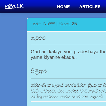
HOME
ARTICLES
නම: Na*** | වයස: 25
ගැටළුව
Garbani kalaye yoni pradeshaya th
yama kiyanne ekada..
පිළිතුර
ගර්භණී කාලයේ හෝමෝන ක්‍රියා කාරි
වැඩි වෙනව. එය යෝනි මාර්ගයේ සාමාන්
හේතු වෙනව. මෙය සාමාන්‍ය දෙයක්