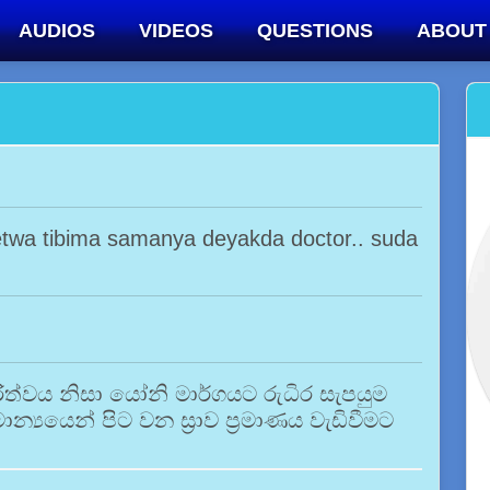
AUDIOS
VIDEOS
QUESTIONS
ABOUT
etwa tibima samanya deyakda doctor.. suda
ත්වය නිසා යෝනි මාර්ගයට රුධිර සැපයුම
‍යයෙන් පිට වන ස්‍රාව ප්‍රමාණය වැඩිවීමට