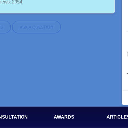
iews: 2954
NS
ASK A QUESTION
NSULTATION
AWARDS
ARTICLE