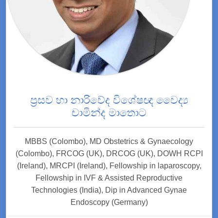
ප්‍රසව හා නාරිවේද විශේෂඥ වෛද්‍ය
චාමින්ද මාතොට
MBBS (Colombo), MD Obstetrics & Gynaecology
(Colombo), FRCOG (UK), DRCOG (UK), DOWH RCPI
(Ireland), MRCPI (Ireland), Fellowship in laparoscopy,
Fellowship in IVF & Assisted Reproductive
Technologies (India), Dip in Advanced Gynae
Endoscopy (Germany)