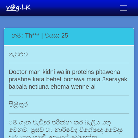
නම: Th*** | වයස: 25
ගැටළුව
Doctor man kidni walin proteins pitawena
prashne kata behet bonawa mata 3serayak
babala netiuna ehema wenne ai
පිළිතුර
මේ ගැන වැඩිදුර පරීක්ෂා කර බැලිය යුතු
වෙනව. ප්‍රසව හා නාරිවේද විශේෂඥ වෛද්‍ය
වරයෙකු හමුවී උපදෙස් ලබාගන්න.