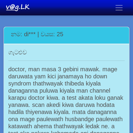
නම: di*** | වයස: 25
ගැටළුව
doctor, man masa 3 gebini mawak. mage
daruwata yam kici janamaya ho down
syndrom thathwayak thibeda kiyala
danaganna puluwa kiyala man channel
karapu doctor kiwa. a test akata loku ganak
yanawa. scan akedi kiwa daruwa hodata
hadila thiyenawa kiyala. mata danaganna
ona mage paulewath husbandge paulewath
katawath ahema thathwayak ledak ne. a