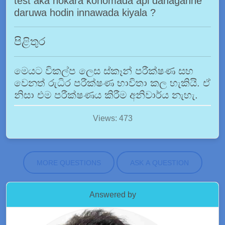
test aka nokara kohomada api danaganne
daruwa hodin innawada kiyala ?
පිළිතුර
මෙයට විකල්ප ලෙස ස්කෑන් පරීක්ෂණ සහ
වෙනත් රුධිර පරීක්ෂණ භාවිතා කල හැකියි. ඒ
නිසා එම පරීක්ෂණය කිරීම අනිවාර්ය නැහැ.
Views: 473
MORE QUESTIONS
ASK A QUESTION
Answered by