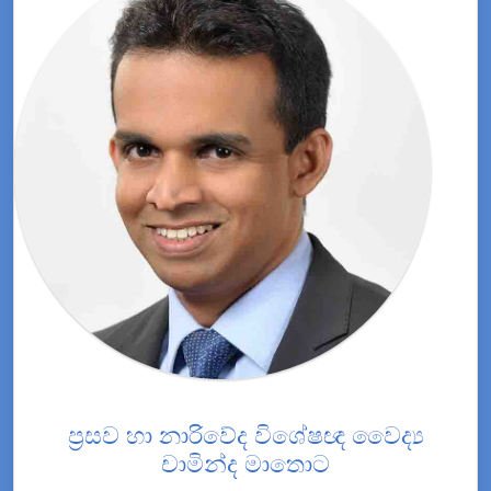
ප්‍රසව හා නාරිවේද විශේෂඥ වෛද්‍ය
චාමින්ද මාතොට