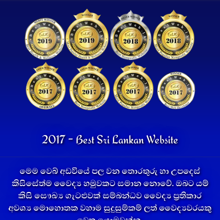
2017 - Best Sri Lankan Website
මෙම වෙබ් අඩවියේ පල වන තොරතුරු හා උපදෙස්
කිසිසේත්ම වෛද්‍ය හමුවකට සමාන නොවේ. ඔබට යම්
කිසි සෞඛ්‍ය ගැටළුවක් සම්බන්ධව වෛද්‍ය ප්‍රතිකාර
අවශ්‍ය මොහොතක වහාම සුදුසුම්කම් ලත් වෛද්‍යවරයකු