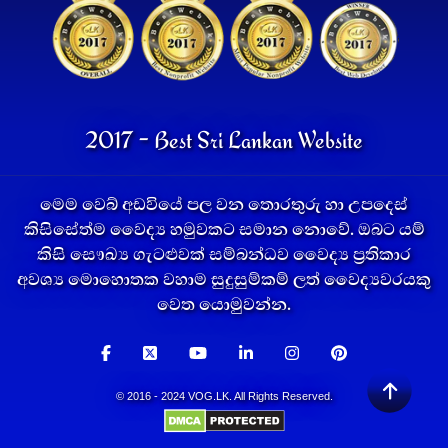
2017 - Best Sri Lankan Website
මෙම වෙබ් අඩවියේ පල වන තොරතුරු හා උපදෙස්
කිසිසේත්ම වෛද්‍ය හමුවකට සමාන නොවේ. ඔබට යම්
කිසි සෞඛ්‍ය ගැටළුවක් සම්බන්ධව වෛද්‍ය ප්‍රතිකාර
අවශ්‍ය මොහොතක වහාම සුදුසුම්කම් ලත් වෛද්‍යවරයකු
වෙත යොමුවන්න.
© 2016 - 2024 VOG.LK. All Rights Reserved.