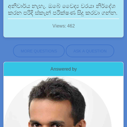
අනිවාර්ය නැහැ. ඔබේ වෛද්‍ය වරයා නිර්දේශ
කරන පරිදි ස්කෑන් පරීක්ෂණ සිදු කරවා ගන්න.
Views: 462
MORE QUESTIONS
ASK A QUESTION
Answered by