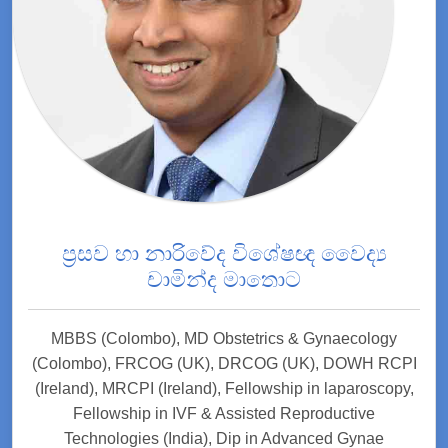
ප්‍රසව හා නාරිවේද විශේෂඥ වෛද්‍ය
චාමින්ද මාතොට
MBBS (Colombo), MD Obstetrics & Gynaecology
(Colombo), FRCOG (UK), DRCOG (UK), DOWH RCPI
(Ireland), MRCPI (Ireland), Fellowship in laparoscopy,
Fellowship in IVF & Assisted Reproductive
Technologies (India), Dip in Advanced Gynae