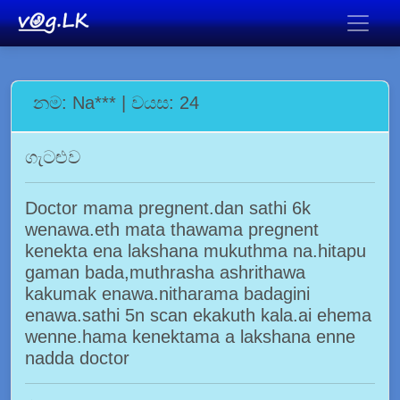
නම: Na*** | වයස: 24
ගැටළුව
Doctor mama pregnent.dan sathi 6k
wenawa.eth mata thawama pregnent
kenekta ena lakshana mukuthma na.hitapu
gaman bada,muthrasha ashrithawa
kakumak enawa.nitharama badagini
enawa.sathi 5n scan ekakuth kala.ai ehema
wenne.hama kenektama a lakshana enne
nadda doctor