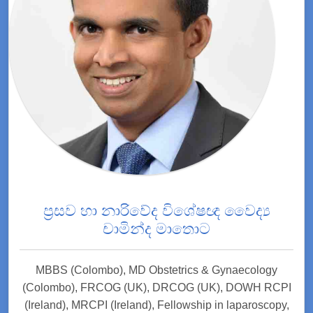
ප්‍රසව හා නාරිවේද විශේෂඥ වෛද්‍ය
චාමින්ද මාතොට
MBBS (Colombo), MD Obstetrics & Gynaecology
(Colombo), FRCOG (UK), DRCOG (UK), DOWH RCPI
(Ireland), MRCPI (Ireland), Fellowship in laparoscopy,