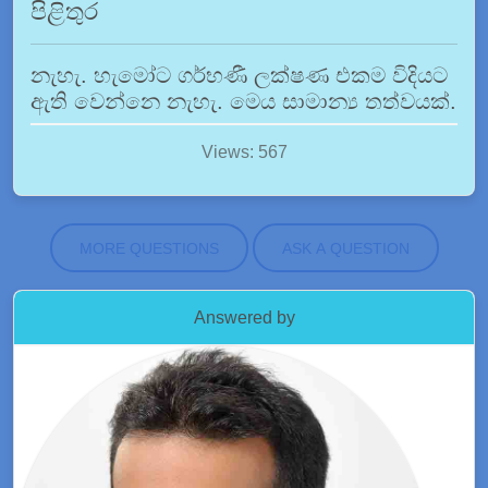
පිළිතුර
නැහැ. හැමෝට ගර්භණී ලක්ෂණ එකම විදියට
ඇති වෙන්නෙ නැහැ. මෙය සාමාන්‍ය තත්වයක්.
Views: 567
MORE QUESTIONS
ASK A QUESTION
Answered by