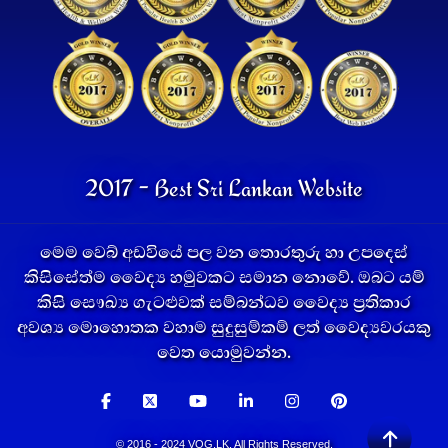
2017 - Best Sri Lankan Website
මෙම වෙබ් අඩවියේ පල වන තොරතුරු හා උපදෙස්
කිසිසේත්ම වෛද්‍ය හමුවකට සමාන නොවේ. ඔබට යම්
කිසි සෞඛ්‍ය ගැටළුවක් සම්බන්ධව වෛද්‍ය ප්‍රතිකාර
අවශ්‍ය මොහොතක වහාම සුදුසුම්කම් ලත් වෛද්‍යවරයකු
වෙත යොමුවන්න.
© 2016 - 2024 VOG.LK. All Rights Reserved.