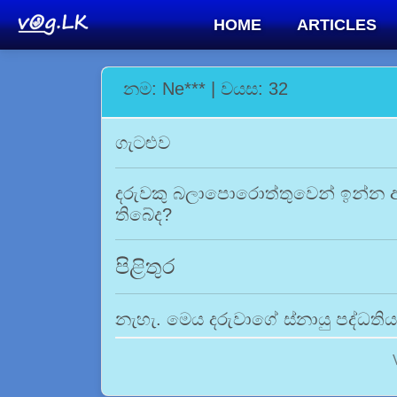
HOME
ARTICLES
නම: Ne*** | වයස: 32
ගැටළුව
දරුවකු බලාපොරොත්තුවෙන් ඉන්න අ
තිබේද?
පිළිතුර
නැහැ. මෙය දරුවාගේ ස්නායු පද්ධතිය 