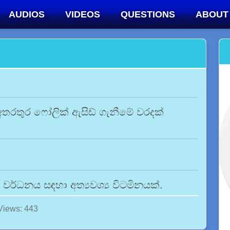
AUDIOS
VIDEOS
QUESTIONS
ABOUT
තරතුර ෆෝලික් ඇසිඩ් ගැනීමේ වරදක්
වර්ධනය සඳහා අත්‍යවශ්‍ය විටමිනයක්.
Views: 443