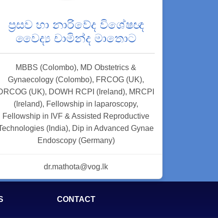
ප්‍රසව හා නාරිවේද විශේෂඥ
වෛද්‍ය චාමින්ද මාතොට
MBBS (Colombo), MD Obstetrics &
Gynaecology (Colombo), FRCOG (UK),
DRCOG (UK), DOWH RCPI (Ireland), MRCPI
(Ireland), Fellowship in laparoscopy,
Fellowship in IVF & Assisted Reproductive
Technologies (India), Dip in Advanced Gynae
Endoscopy (Germany)
dr.mathota@vog.lk
S
CONTACT