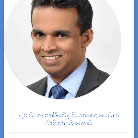
ප්‍රසව හා නාරිවේද විශේෂඥ වෛද්‍ය
චාමින්ද මාතොට