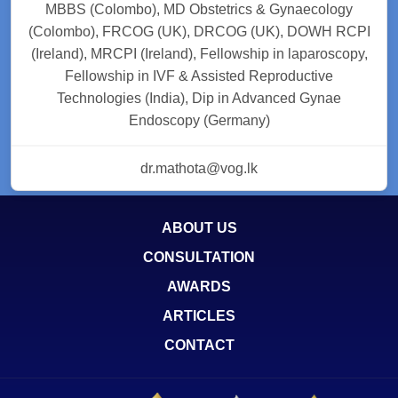
MBBS (Colombo), MD Obstetrics & Gynaecology
(Colombo), FRCOG (UK), DRCOG (UK), DOWH RCPI
(Ireland), MRCPI (Ireland), Fellowship in laparoscopy,
Fellowship in IVF & Assisted Reproductive
Technologies (India), Dip in Advanced Gynae
Endoscopy (Germany)
dr.mathota@vog.lk
ABOUT US
CONSULTATION
AWARDS
ARTICLES
CONTACT