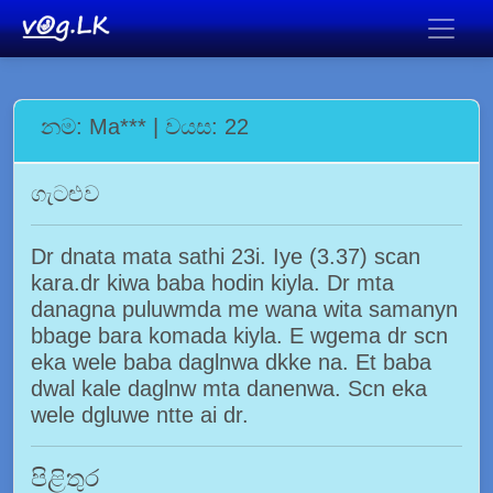
නම: Ma*** | වයස: 22
ගැටළුව
Dr dnata mata sathi 23i. Iye (3.37) scan
kara.dr kiwa baba hodin kiyla. Dr mta
danagna puluwmda me wana wita samanyn
bbage bara komada kiyla. E wgema dr scn
eka wele baba daglnwa dkke na. Et baba
dwal kale daglnw mta danenwa. Scn eka
wele dgluwe ntte ai dr.
පිළිතුර