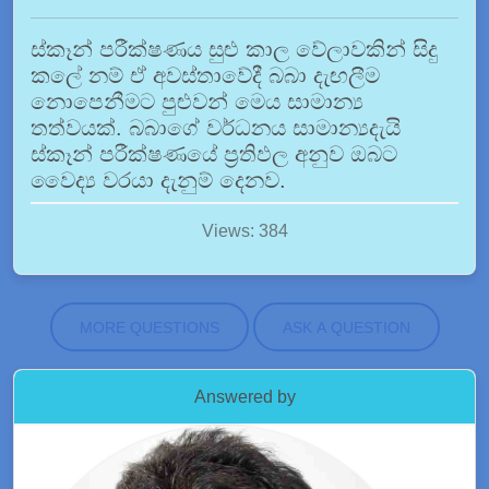
ස්කෑන් පරීක්ෂණය සුළු කාල වේලාවකින් සිදු
කලේ නම් ඒ අවස්තාවේදී බබා දැඟලීම
නොපෙනීමට පුළුවන් මෙය සාමාන්‍ය
තත්වයක්. බබාගේ වර්ධනය සාමාන්‍යදැයි
ස්කෑන් පරීක්ෂණයේ ප්‍රතිඵල අනුව ඔබට
වෛද්‍ය වරයා දැනුම් දෙනව.
Views: 384
MORE QUESTIONS
ASK A QUESTION
Answered by