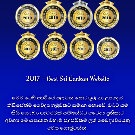
2017 - Best Sri Lankan Website
මෙම වෙබ් අඩවියේ පල වන තොරතුරු හා උපදෙස්
කිසිසේත්ම වෛද්‍ය හමුවකට සමාන නොවේ. ඔබට යම්
කිසි සෞඛ්‍ය ගැටළුවක් සම්බන්ධව වෛද්‍ය ප්‍රතිකාර
අවශ්‍ය මොහොතක වහාම සුදුසුම්කම් ලත් වෛද්‍යවරයකු
වෙත යොමුවන්න.