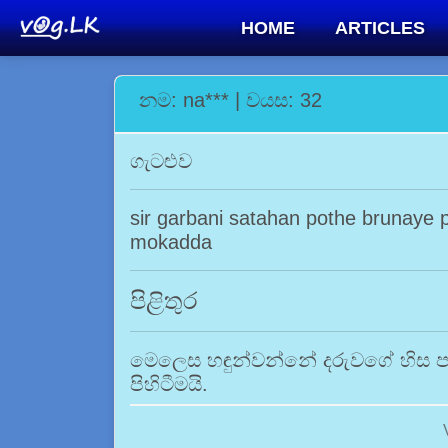
HOME
ARTICLES
නම: na*** | වයස: 32
ගැටළුව
sir garbani satahan pothe brunaye p
mokadda
පිළිතුර
මෙලෙස හඳුන්වන්නේ දරුවගේ හිස පහල
පිහිටීමයි.