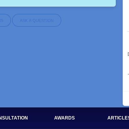
NS
ASK A QUESTION
NSULTATION
AWARDS
ARTICLE