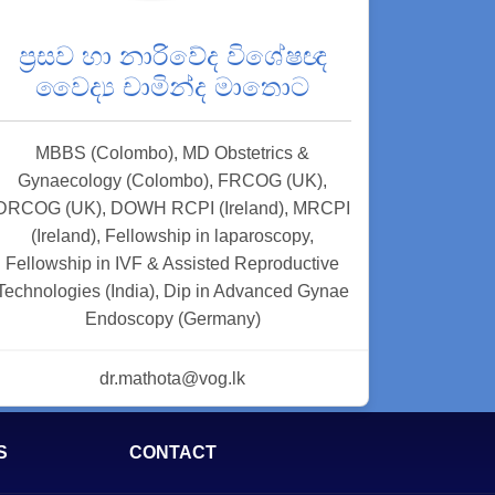
ප්‍රසව හා නාරිවේද විශේෂඥ
වෛද්‍ය චාමින්ද මාතොට
MBBS (Colombo), MD Obstetrics &
Gynaecology (Colombo), FRCOG (UK),
DRCOG (UK), DOWH RCPI (Ireland), MRCPI
(Ireland), Fellowship in laparoscopy,
Fellowship in IVF & Assisted Reproductive
Technologies (India), Dip in Advanced Gynae
Endoscopy (Germany)
dr.mathota@vog.lk
S
CONTACT