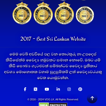
2017 - Best Sri Lankan Website
මෙම වෙබ් අඩවියේ පල වන තොරතුරු හා උපදෙස්
කිසිසේත්ම වෛද්‍ය හමුවකට සමාන නොවේ. ඔබට යම්
කිසි සෞඛ්‍ය ගැටළුවක් සම්බන්ධව වෛද්‍ය ප්‍රතිකාර
අවශ්‍ය මොහොතක වහාම සුදුසුම්කම් ලත් වෛද්‍යවරයකු
වෙත යොමුවන්න.
© 2016 - 2024 VOG.LK. All Rights Reserved.