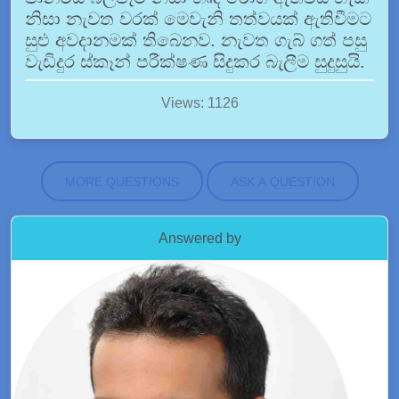
නිසා නැවත වරක් මෙවැනි තත්වයක් ඇතිවීමට
සුළු අවදානමක් තිබෙනව. නැවත ගැබ් ගත් පසු
වැඩිදුර ස්කෑන් පරීක්ෂණ සිදුකර බැලීම සුදුසුයි.
Views: 1126
MORE QUESTIONS
ASK A QUESTION
Answered by