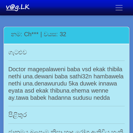
නම: Ch*** | වයස: 32
ගැටළුව
Doctor magepalaweni baba vsd ekak thibila
nethi una.dewani baba sathi32n hambawela
nethi una.denawurudu 5ka duwek innawa
eyata asd ekak thibuna.ehema wenne
ay.tawa babek hadanna sudusu nedda
පිළිතුර
ජානමය බලපෑම නිසා හෘද රෝග ඇතිවිය හැකි