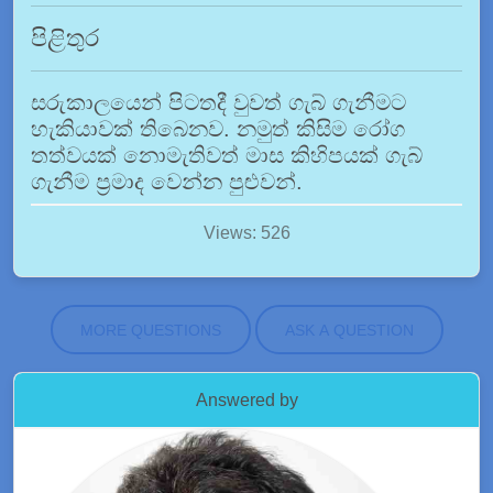
පිළිතුර
සරුකාලයෙන් පිටතදී වුවත් ගැබ් ගැනීමට
හැකියාවක් තිබෙනව. නමුත් කිසිම රෝග
තත්වයක් නොමැතිවත් මාස කිහිපයක් ගැබ්
ගැනීම ප්‍රමාද වෙන්න පුළුවන්.
Views: 526
MORE QUESTIONS
ASK A QUESTION
Answered by