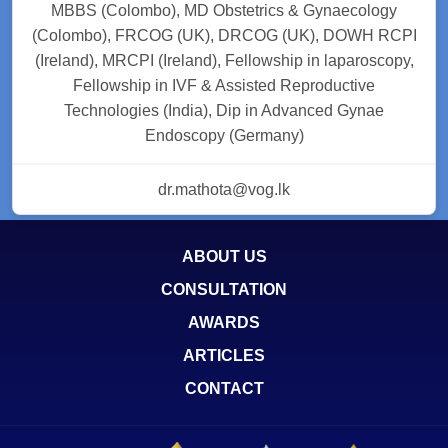
MBBS (Colombo), MD Obstetrics & Gynaecology
(Colombo), FRCOG (UK), DRCOG (UK), DOWH RCPI
(Ireland), MRCPI (Ireland), Fellowship in laparoscopy,
Fellowship in IVF & Assisted Reproductive
Technologies (India), Dip in Advanced Gynae
Endoscopy (Germany)
dr.mathota@vog.lk
ABOUT US
CONSULTATION
AWARDS
ARTICLES
CONTACT