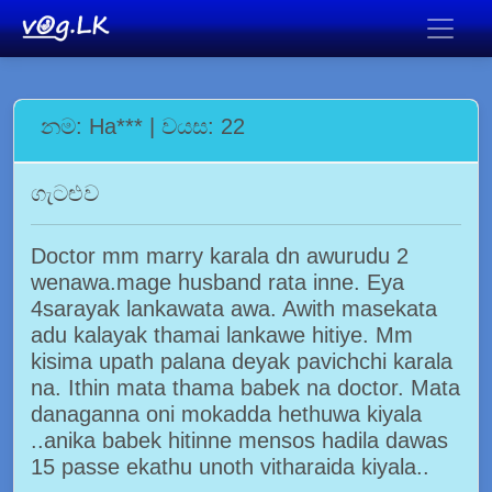
නම: Ha*** | වයස: 22
ගැටළුව
Doctor mm marry karala dn awurudu 2
wenawa.mage husband rata inne. Eya
4sarayak lankawata awa. Awith masekata
adu kalayak thamai lankawe hitiye. Mm
kisima upath palana deyak pavichchi karala
na. Ithin mata thama babek na doctor. Mata
danaganna oni mokadda hethuwa kiyala
..anika babek hitinne mensos hadila dawas
15 passe ekathu unoth vitharaida kiyala..