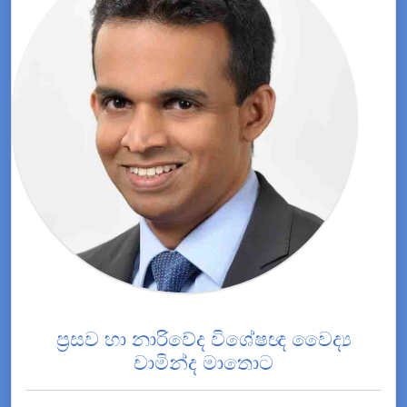
ප්‍රසව හා නාරිවේද විශේෂඥ වෛද්‍ය
චාමින්ද මාතොට