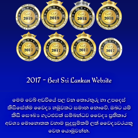
2017 - Best Sri Lankan Website
මෙම වෙබ් අඩවියේ පල වන තොරතුරු හා උපදෙස්
කිසිසේත්ම වෛද්‍ය හමුවකට සමාන නොවේ. ඔබට යම්
කිසි සෞඛ්‍ය ගැටළුවක් සම්බන්ධව වෛද්‍ය ප්‍රතිකාර
අවශ්‍ය මොහොතක වහාම සුදුසුම්කම් ලත් වෛද්‍යවරයකු
වෙත යොමුවන්න.