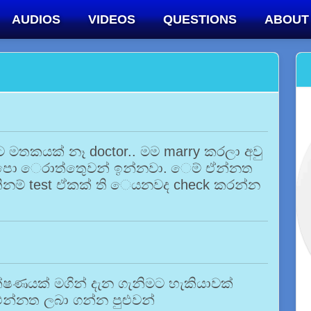
AUDIOS
VIDEOS
QUESTIONS
ABOUT
 මතකයක් නෑ doctor.. මම marry කරලා අවු
ෙ ෙරාත්තුෙවන් ඉන්නවා. ෙම් ඒන්නත
ිනම් test ඒකක් ති ෙයනවද check කරන්න
ීක්ෂණයක් මගින් දැන ගැනිමට හැකියාවක්
එන්නත ලබා ගන්න පුළුවන්