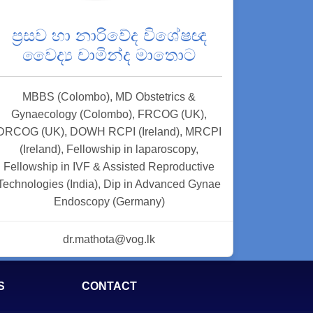
ප්‍රසව හා නාරිවේද විශේෂඥ
වෛද්‍ය චාමින්ද මාතොට
MBBS (Colombo), MD Obstetrics &
Gynaecology (Colombo), FRCOG (UK),
DRCOG (UK), DOWH RCPI (Ireland), MRCPI
(Ireland), Fellowship in laparoscopy,
Fellowship in IVF & Assisted Reproductive
Technologies (India), Dip in Advanced Gynae
Endoscopy (Germany)
dr.mathota@vog.lk
S
CONTACT