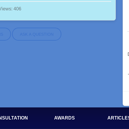
Views: 406
NS
ASK A QUESTION
NSULTATION
AWARDS
ARTICLE