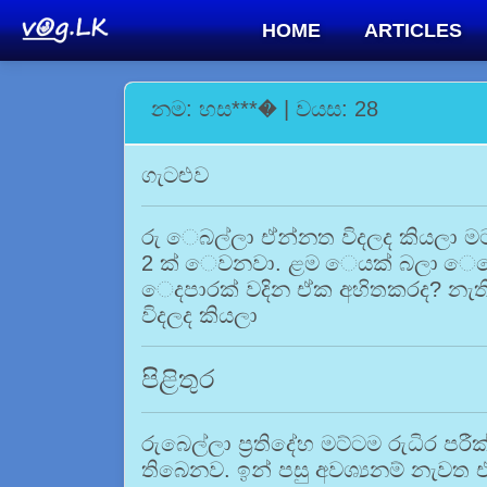
HOME
ARTICLES
නම: හස***� | වයස: 28
ගැටළුව
රු ෙබල්ලා ඒන්නත විදලද කියලා මට
2 ක් ෙවනවා. ළම ෙයක් බලා ෙපා
ෙදපාරක් වදින ඒක අහිතකරද? නැත
විදලද කියලා
පිළිතුර
රුබෙල්ලා ප්‍රතිදේහ මට්ටම රුධිර පර
තිබෙනව. ඉන් පසු අවශ්‍යනම් නැවත 