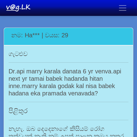
නම: Ha*** | වයස: 29
ගැටළුව
Dr.api marry karala danata 6 yr venva.api
next yr tamai babek hadanda hitan
inne.marry karala godak kal nisa babek
hadana eka pramada venavada?
පිළිතුර
නැහැ. ඔබ දෙදෙනාගේ කිසියම් රෝග
තත්වයක් නැති නම් උපත් පාලන ක්‍රමය නතර