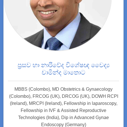
ප්‍රසව හා නාරිවේද විශේෂඥ වෛද්‍ය
චාමින්ද මාතොට
MBBS (Colombo), MD Obstetrics & Gynaecology
(Colombo), FRCOG (UK), DRCOG (UK), DOWH RCPI
(Ireland), MRCPI (Ireland), Fellowship in laparoscopy,
Fellowship in IVF & Assisted Reproductive
Technologies (India), Dip in Advanced Gynae
Endoscopy (Germany)