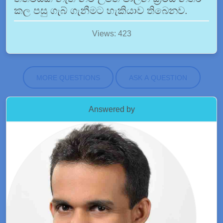
කල පසු ගැබ් ගැනීමට හැකියාව තිබෙනව.
Views: 423
MORE QUESTIONS
ASK A QUESTION
Answered by