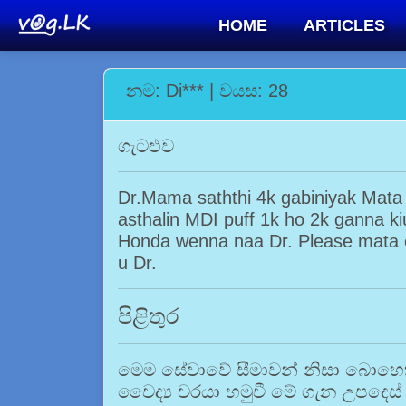
HOME
ARTICLES
නම: Di*** | වයස: 28
ගැටළුව
Dr.Mama saththi 4k gabiniyak Mata
asthalin MDI puff 1k ho 2k ganna 
Honda wenna naa Dr. Please mata 
u Dr.
පිළිතුර
මෙම සේවාවේ සීමාවන් නිසා බොහෙත්
වෛද්‍ය වරයා හමුවී මේ ගැන උපදෙස