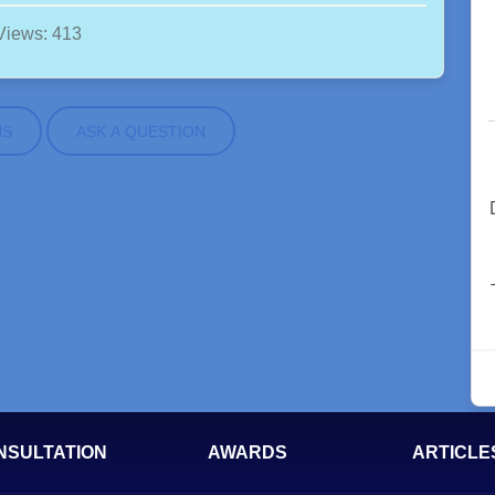
Views: 413
NS
ASK A QUESTION
NSULTATION
AWARDS
ARTICLE