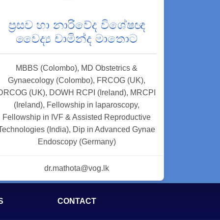
ප්‍රසව හා නාරිවේද විශේෂඥ
වෛද්‍ය චාමින්ද මාතොට
MBBS (Colombo), MD Obstetrics &
Gynaecology (Colombo), FRCOG (UK),
DRCOG (UK), DOWH RCPI (Ireland), MRCPI
(Ireland), Fellowship in laparoscopy,
Fellowship in IVF & Assisted Reproductive
Technologies (India), Dip in Advanced Gynae
Endoscopy (Germany)
dr.mathota@vog.lk
S
CONTACT