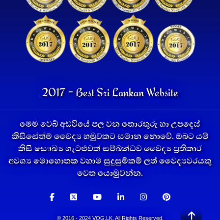
2017 - Best Sri Lankan Website
මෙම වෙබ් අඩවියේ පල වන තොරතුරු හා උපදෙස්
කිසිසේත්ම වෛද්‍ය හමුවකට සමාන නොවේ. ඔබට යම්
කිසි සෞඛ්‍ය ගැටළුවක් සම්බන්ධව වෛද්‍ය ප්‍රතිකාර
අවශ්‍ය මොහොතක වහාම සුදුසුම්කම් ලත් වෛද්‍යවරයකු
වෙත යොමුවන්න.
© 2016 - 2024 VOG.LK. All Rights Reserved.