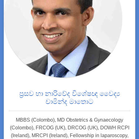
ප්‍රසව හා නාරිවේද විශේෂඥ වෛද්‍ය
චාමින්ද මාතොට
MBBS (Colombo), MD Obstetrics & Gynaecology
(Colombo), FRCOG (UK), DRCOG (UK), DOWH RCPI
(Ireland), MRCPI (Ireland), Fellowship in laparoscopy,