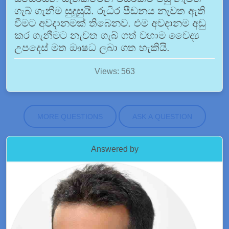
ගැබ් ගැනීම සුදුසුයි. රුධිර පීඩනය නැවත ඇති
වීමට අවදානමක් තිබෙනව. එම අවදානම අඩු
කර ගැනීමට නැවත ගැබ් ගත් වහාම වෛද්‍ය
උපදෙස් මත ඖෂධ ලබා ගත හැකියි.
Views: 563
MORE QUESTIONS
ASK A QUESTION
Answered by