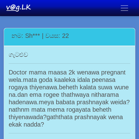
නම: Sh*** | වයස: 22
ගැටළුව
Doctor mama maasa 2k wenawa pregnant
wela.mata goda kaaleka idala peenasa
rogaya thiyenawa.beheth kalata suwa wune
na.dan ema rogee thathwaya nitharama
hadenawa.meya babata prashnayak weida?
nathnm mata mema rogayata beheth
thiyenawada?gaththata prashnayak wena
ekak nadda?