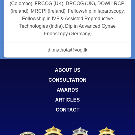
(Colombo), FRCOG (UK), DRCOG (UK), DOWH RCPI
(Ireland), MRCPI (Ireland), Fellowship in laparoscopy,
Fellowship in IVF & Assisted Reproductive
Technologies (India), Dip in Advanced Gynae
Endoscopy (Germany)
dr.mathota@vog.lk
ABOUT US
CONSULTATION
AWARDS
ARTICLES
CONTACT