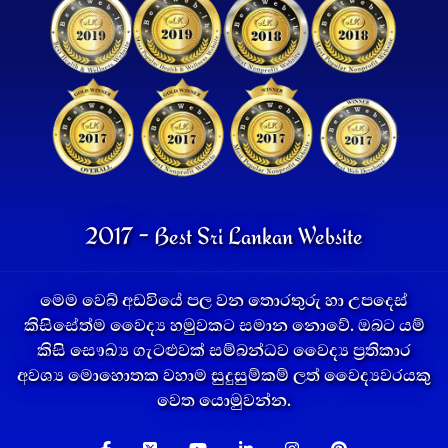
2017 - Best Sri Lankan Website
මෙම වෙබ් අඩවියේ පල වන තොරතුරු හා උපදෙස්
කිසිසේත්ම වෛද්‍ය හමුවකට සමාන නොවේ. ඔබට යම්
කිසි සෞඛ්‍ය ගැටළුවක් සම්බන්ධව වෛද්‍ය ප්‍රතිකාර
අවශ්‍ය මොහොතක වහාම සුදුසුම්කම් ලත් වෛද්‍යවරයකු
වෙත යොමුවන්න.