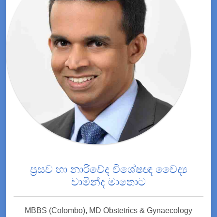
ප්‍රසව හා නාරිවේද විශේෂඥ වෛද්‍ය
චාමින්ද මාතොට
MBBS (Colombo), MD Obstetrics & Gynaecology