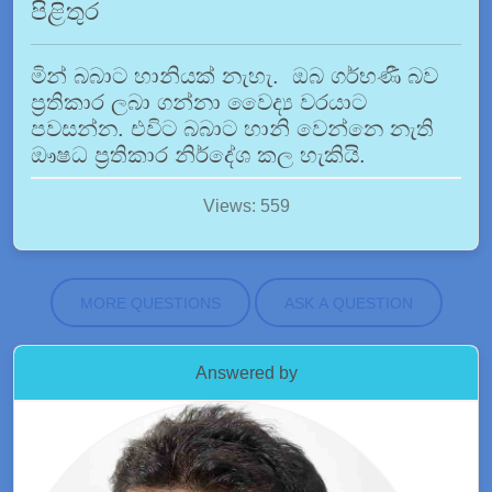
පිළිතුර
මින් බබාට හානියක් නැහැ. ඔබ ගර්භණී බව
ප්‍රතිකාර ලබා ගන්නා වෛද්‍ය වරයාට
පවසන්න. එවිට බබාට හානි වෙන්නෙ නැති
ඖෂධ ප්‍රතිකාර නිර්දේශ කල හැකියි.
Views: 559
MORE QUESTIONS
ASK A QUESTION
Answered by