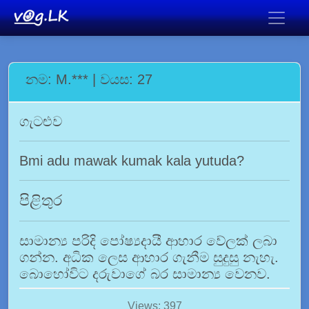
නම: M.*** | වයස: 27
ගැටළුව
Bmi adu mawak kumak kala yutuda?
පිළිතුර
සාමාන්‍ය පරිදි පෝෂ්‍යදායී ආහාර වේලක් ලබා
ගන්න. අධික ලෙස ආහාර ගැනීම සුදුසු නැහැ.
බොහෝවිට දරුවාගේ බර සාමාන්‍ය වෙනව.
Views: 397