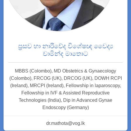
ප්‍රසව හා නාරිවේද විශේෂඥ වෛද්‍ය
චාමින්ද මාතොට
MBBS (Colombo), MD Obstetrics & Gynaecology
(Colombo), FRCOG (UK), DRCOG (UK), DOWH RCPI
(Ireland), MRCPI (Ireland), Fellowship in laparoscopy,
Fellowship in IVF & Assisted Reproductive
Technologies (India), Dip in Advanced Gynae
Endoscopy (Germany)
dr.mathota@vog.lk