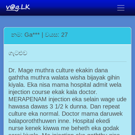
නම: Ga*** | වයස: 27
ගැටළුව
Dr. Mage muthra culture ekakin dana
gaththa muthra walata wisha bijayak gihin
kiyala. Eka nisa mama hospital admit wela
injection course ekak kala doctor.
MERAPENAM injection eka selain wage ude
hawasa dawas 3 1/2 k dunna. Dan repeat
culture eka normal. Doctor mama daruwek
balaporoththuwen inne. Hospital ekedi
nurse kenek kiwwa me beheth eka godak