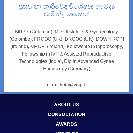
ප්‍රසව හා නාරිවේද විශේෂඥ වෛද්‍ය
චාමින්ද මාතොට
MBBS (Colombo), MD Obstetrics & Gynaecology
(Colombo), FRCOG (UK), DRCOG (UK), DOWH RCPI
(Ireland), MRCPI (Ireland), Fellowship in laparoscopy,
Fellowship in IVF & Assisted Reproductive
Technologies (India), Dip in Advanced Gynae
Endoscopy (Germany)
dr.mathota@vog.lk
ABOUT US
CONSULTATION
AWARDS