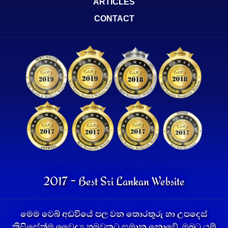
ARTICLES
CONTACT
2017 - Best Sri Lankan Website
මෙම වෙබ් අඩවියේ පල වන තොරතුරු හා උපදෙස්
කිසිසේත්ම වෛද්‍ය හමුවකට සමාන නොවේ. ඔබට යම්