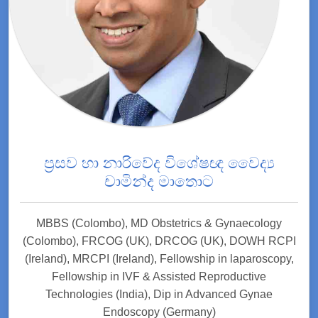
ප්‍රසව හා නාරිවේද විශේෂඥ වෛද්‍ය
චාමින්ද මාතොට
MBBS (Colombo), MD Obstetrics & Gynaecology
(Colombo), FRCOG (UK), DRCOG (UK), DOWH RCPI
(Ireland), MRCPI (Ireland), Fellowship in laparoscopy,
Fellowship in IVF & Assisted Reproductive
Technologies (India), Dip in Advanced Gynae
Endoscopy (Germany)