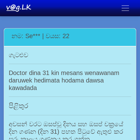
නම: Se*** | වයස: 22
ගැටළුව
Doctor dina 31 kin mesans wenawanam
daruwek hedimata hodama dawsa
kawadada
පිළිතුර
අවසන් වරට ඔසප්වූ දිනය සහ ඔසප් චක්‍රයේ
දින ගණන (දින 31) පහත පිටුවේ ඇතුළු කර
සරු කාලය ගණනය කර ගන්න.