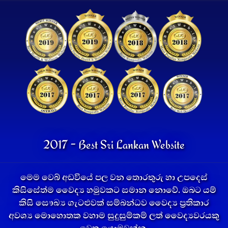
2017 - Best Sri Lankan Website
මෙම වෙබ් අඩවියේ පල වන තොරතුරු හා උපදෙස්
කිසිසේත්ම වෛද්‍ය හමුවකට සමාන නොවේ. ඔබට යම්
කිසි සෞඛ්‍ය ගැටළුවක් සම්බන්ධව වෛද්‍ය ප්‍රතිකාර
අවශ්‍ය මොහොතක වහාම සුදුසුම්කම් ලත් වෛද්‍යවරයකු