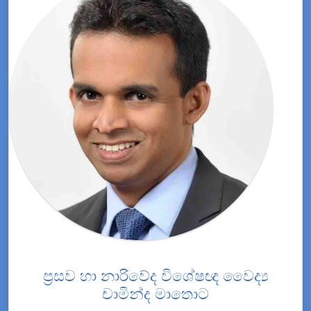
ප්‍රසව හා නාරිවේද විශේෂඥ වෛද්‍ය
චාමින්ද මාතොට