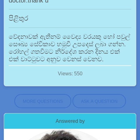
doctor.thank u
පිළිතුර
වේදනාවක් ඇතිනම් වෛද්‍ය වරයකු හෝ පවුල්
සෞඛ්‍ය සේවිකාව හමුවී උපදෙස් ලබා ගන්න.
රෝහල් ගතවීමට නිර්දේශ කරන දිනය එක්
එක් වාට්ටුවට අනුව වෙනස් වෙනව.
Views: 550
MORE QUESTIONS
ASK A QUESTION
Answered by