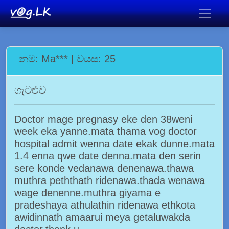
නම: Ma*** | වයස: 25
ගැටළුව
Doctor mage pregnasy eke den 38weni
week eka yanne.mata thama vog doctor
hospital admit wenna date ekak dunne.mata
1.4 enna qwe date denna.mata den serin
sere konde vedanawa denenawa.thawa
muthra peththath ridenawa.thada wenawa
wage denenne.muthra giyama e
pradeshaya athulathin ridenawa ethkota
awidinnath amaarui meya getaluwakda