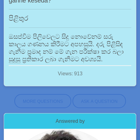
ganne keseda?
පිළිතුර
ඔසප්වීම පිලිවෙලට සිදු නොවේනම් සරු
කාලය ගණනය කිරීමට අපහසුයි. දරු පිළිසිඳ
ගැනීම ප්‍රමාද නම් මේ ගැන පරීක්ෂා කර බලා
සුදුසු ප්‍රතිකාර ලබා ගැනීමට අවශ්‍යයි.
Views: 913
MORE QUESTIONS
ASK A QUESTION
Answered by