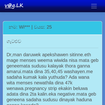
නම: Wi*** | වයස: 25
ගැටළුව
Dr,man daruwek apekshawen sitinne.eth
mage menses weema wiwida nisa mata geb
geneemata sudusu kalayak thora ganna
amarui.mata dina 35,40,45 washayen.me
sadaha kumak kala yuthuda? Ada wana
wita menses newathila dina 47k
wenawa.pregnancy strip ekakin beluwa
adata dina 2ta kalin.eka negative.mata geb
geneena sadaha sudusu dinayak haduna