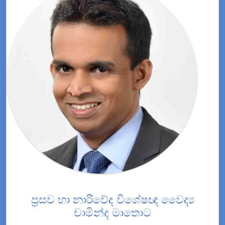
ප්‍රසව හා නාරිවේද විශේෂඥ වෛද්‍ය
චාමින්ද මාතොට