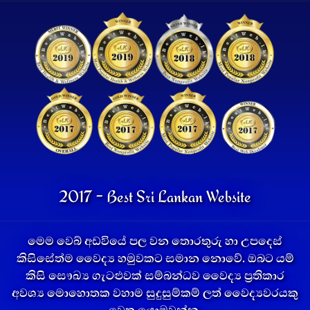
2017 - Best Sri Lankan Website
මෙම වෙබ් අඩවියේ පල වන තොරතුරු හා උපදෙස්
කිසිසේත්ම වෛද්‍ය හමුවකට සමාන නොවේ. ඔබට යම්
කිසි සෞඛ්‍ය ගැටළුවක් සම්බන්ධව වෛද්‍ය ප්‍රතිකාර
අවශ්‍ය මොහොතක වහාම සුදුසුම්කම් ලත් වෛද්‍යවරයකු