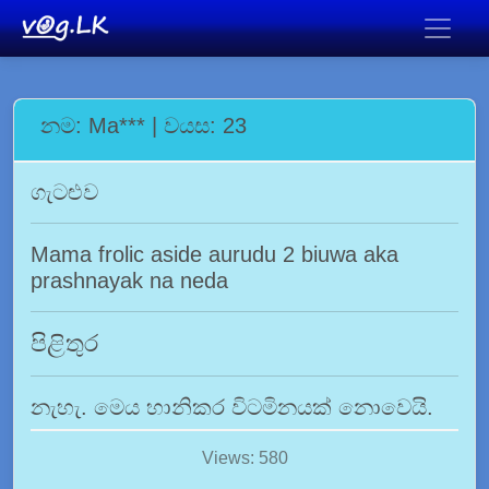
නම: Ma*** | වයස: 23
ගැටළුව
Mama frolic aside aurudu 2 biuwa aka
prashnayak na neda
පිළිතුර
නැහැ. මෙය හානිකර විටමිනයක් නොවෙයි.
Views: 580