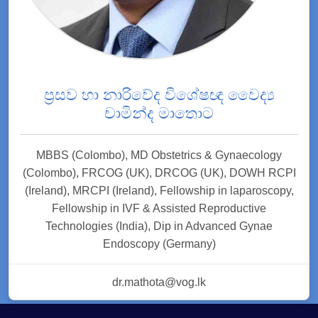
ප්‍රසව හා නාරිවේද විශේෂඥ වෛද්‍ය
චාමින්ද මාතොට
MBBS (Colombo), MD Obstetrics & Gynaecology
(Colombo), FRCOG (UK), DRCOG (UK), DOWH RCPI
(Ireland), MRCPI (Ireland), Fellowship in laparoscopy,
Fellowship in IVF & Assisted Reproductive
Technologies (India), Dip in Advanced Gynae
Endoscopy (Germany)
dr.mathota@vog.lk