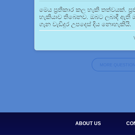
මෙය ප්‍රතිකාර කල හැකි තත්වයක්. ප්‍ර
හැකියාව තිබෙනව. ඔබට ලබාදී ඇති 
ගැන වැඩිදුර උපදෙස් දිය නොහැකියි.
MORE QUESTIO
ABOUT US
CO