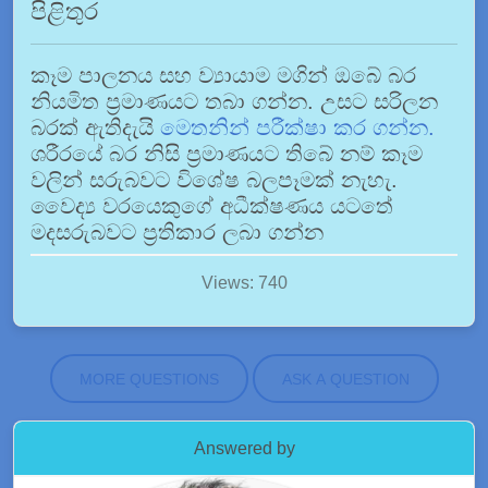
පිළිතුර
කෑම පාලනය සහ ව්‍යායාම මගින් ඔබේ බර
නියමිත ප්‍රමාණයට තබා ගන්න. උසට සරිලන
බරක් ඇතිදැයි
මෙතනින් පරීක්ෂා කර ගන්න.
ශරීරයේ බර නිසි ප්‍රමාණයට තිබේ නම් කෑම
වලින් සරුබවට විශේෂ බලපෑමක් නැහැ.
වෛද්‍ය වරයෙකුගේ අධීක්ෂණය යටතේ
මදසරුබවට ප්‍රතිකාර ලබා ගන්න
Views: 740
MORE QUESTIONS
ASK A QUESTION
Answered by