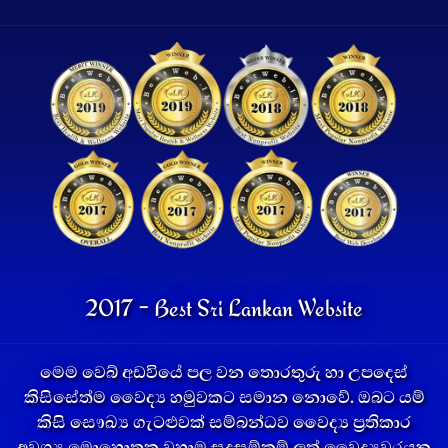
2017 - Best Sri Lankan Website
මෙම වෙබ් අඩවියේ පල වන තොරතුරු හා උපදෙස්
කිසිසේත්ම වෛද්‍ය හමුවකට සමාන නොවේ. ඔබට යම්
කිසි සෞඛ්‍ය ගැටළුවක් සම්බන්ධව වෛද්‍ය ප්‍රතිකාර
අවශ්‍ය මොහොතක වහාම සුදුසුම්කම් ලත් වෛද්‍යවරයකු