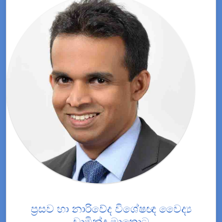
ප්‍රසව හා නාරිවේද විශේෂඥ වෛද්‍ය
චාමින්ද මාතොට