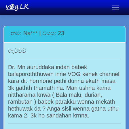
නම: Na*** | වයස: 23
ගැටළුව
Dr. Mn auruddaka indan babek
balaporoththuwen inne VOG kenek channel
kara dr. hormone pethi dunna ekath masa
3k gathth thamath na. Man ushna kama
nittharama knwa ( Bala malu, durian,
rambutan ) babek parakku wenna mekath
hethuwak da ? Anga sisil wenna gatha uthu
kama 2, 3k ho sandahan krnna.