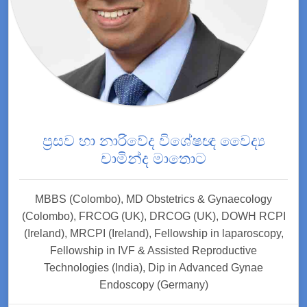
ප්‍රසව හා නාරිවේද විශේෂඥ වෛද්‍ය
චාමින්ද මාතොට
MBBS (Colombo), MD Obstetrics & Gynaecology
(Colombo), FRCOG (UK), DRCOG (UK), DOWH RCPI
(Ireland), MRCPI (Ireland), Fellowship in laparoscopy,
Fellowship in IVF & Assisted Reproductive
Technologies (India), Dip in Advanced Gynae
Endoscopy (Germany)