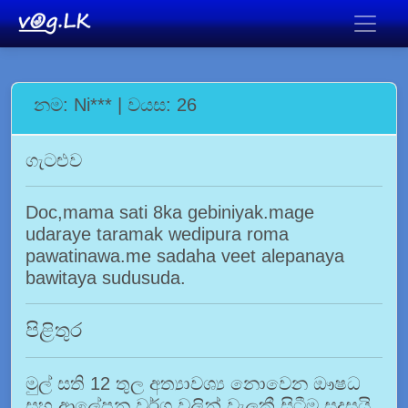
නම: Ni*** | වයස: 26
ගැටළුව
Doc,mama sati 8ka gebiniyak.mage
udaraye taramak wedipura roma
pawatinawa.me sadaha veet alepanaya
bawitaya sudusuda.
පිළිතුර
මුල් සති 12 තුල අත්‍යාවශ්‍ය නොවෙන ඖෂධ
සහ ආලේපන වර්ග වලින් වැලකී සිටීම සුදුසුයි.