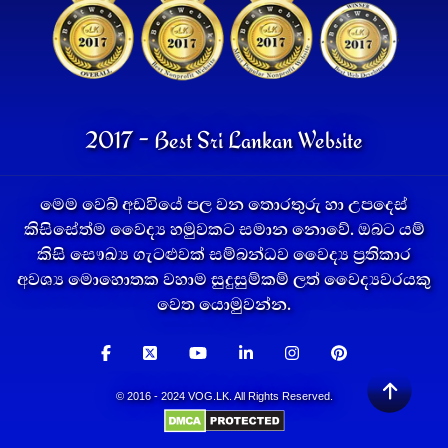
2017 - Best Sri Lankan Website
මෙම වෙබ් අඩවියේ පල වන තොරතුරු හා උපදෙස්
කිසිසේත්ම වෛද්‍ය හමුවකට සමාන නොවේ. ඔබට යම්
කිසි සෞඛ්‍ය ගැටළුවක් සම්බන්ධව වෛද්‍ය ප්‍රතිකාර
අවශ්‍ය මොහොතක වහාම සුදුසුම්කම් ලත් වෛද්‍යවරයකු
වෙත යොමුවන්න.
© 2016 - 2024 VOG.LK. All Rights Reserved.