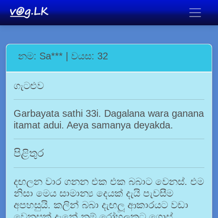
නම: Sa*** | වයස: 32
ගැටළුව
Garbayata sathi 33i. Dagalana wara ganana
itamat adui. Aeya samanya deyakda.
පිළිතුර
දඟලන වාර ගනන එක එක බබාට වෙනස්. එම
නිසා මෙය සාමාන්‍ය දෙයක් දැයි පැවසීම
අපහසුයි. කලින් බබා දැඟලූ ආකාරයට වඩා
වෙනසක් දැනේ නම් රෝහලකට ගොස්