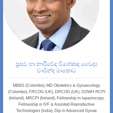
ප්‍රසව හා නාරිවේද විශේෂඥ වෛද්‍ය
චාමින්ද මාතොට
MBBS (Colombo), MD Obstetrics & Gynaecology
(Colombo), FRCOG (UK), DRCOG (UK), DOWH RCPI
(Ireland), MRCPI (Ireland), Fellowship in laparoscopy,
Fellowship in IVF & Assisted Reproductive
Technologies (India), Dip in Advanced Gynae