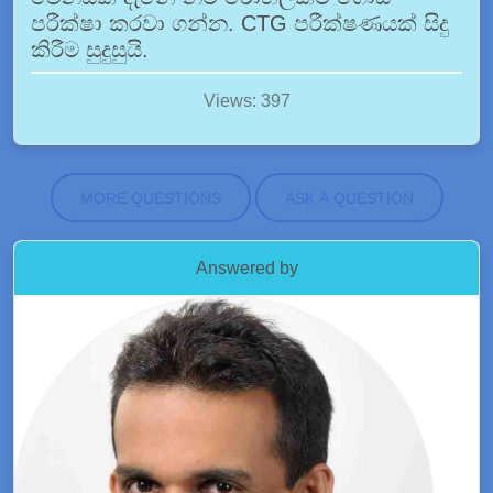
පරීක්ෂා කරවා ගන්න. CTG පරීක්ෂණයක් සිදු
කිරීම සුදුසුයි.
Views: 397
MORE QUESTIONS
ASK A QUESTION
Answered by