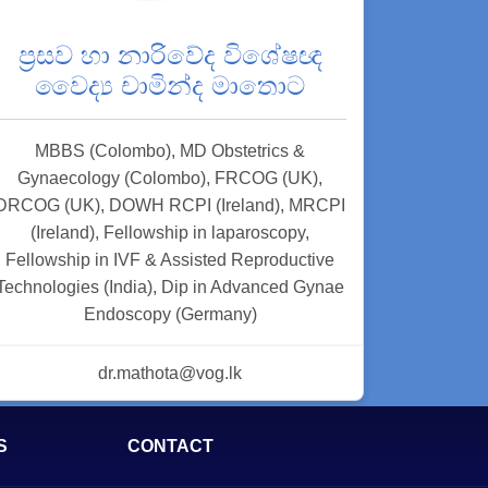
ප්‍රසව හා නාරිවේද විශේෂඥ
වෛද්‍ය චාමින්ද මාතොට
MBBS (Colombo), MD Obstetrics &
Gynaecology (Colombo), FRCOG (UK),
DRCOG (UK), DOWH RCPI (Ireland), MRCPI
(Ireland), Fellowship in laparoscopy,
Fellowship in IVF & Assisted Reproductive
Technologies (India), Dip in Advanced Gynae
Endoscopy (Germany)
dr.mathota@vog.lk
S
CONTACT