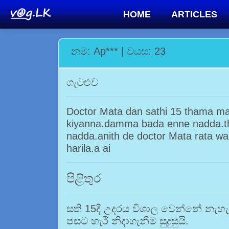
HOME
ARTICLES
නම: Ap*** | වයස: 23
ගැටළුව
Doctor Mata dan sathi 15 thama mag
kiyanna.damma bada enne nadda.t
nadda.anith de doctor Mata rata w
harila.a ai
පිළිතුර
සති 15දී උදරය විශාල වෙන්නේ නැහැ
පසට හැරී නිදාගැනීම සුදුසුයි.