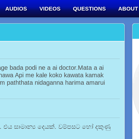
AUDIOS
VIDEOS
QUESTIONS
ABOUT
e bada podi ne a ai doctor.Mata a ai
hawa Api me kale koko kawata kamak
am paththata nidaganna harima amarui
. එය සාමාන්‍ය දෙයක්. වම්පසට හෝ දකුණු