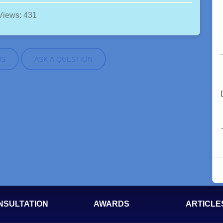
Views: 431
NS
ASK A QUESTION
NSULTATION
AWARDS
ARTICLE