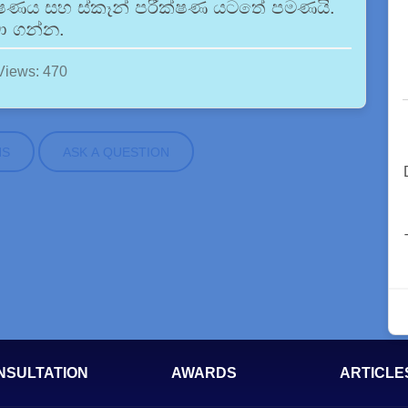
ක්ෂණය සහ ස්කෑන් පරීක්ෂණ යටතේ පමණයි.
ා ගන්න.
Views: 470
NS
ASK A QUESTION
NSULTATION
AWARDS
ARTICLE