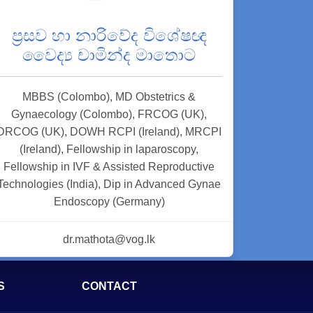
ප්‍රසව හා නාරිවේද විශේෂඥ
වෛද්‍ය චාමින්ද මාතොට
MBBS (Colombo), MD Obstetrics &
Gynaecology (Colombo), FRCOG (UK),
DRCOG (UK), DOWH RCPI (Ireland), MRCPI
(Ireland), Fellowship in laparoscopy,
Fellowship in IVF & Assisted Reproductive
Technologies (India), Dip in Advanced Gynae
Endoscopy (Germany)
dr.mathota@vog.lk
S
CONTACT