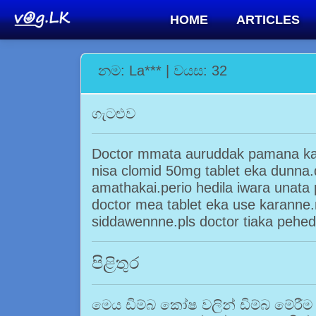
HOME
ARTICLES
නම: La*** | වයස: 32
ගැටළුව
Doctor mmata auruddak pamana kala
nisa clomid 50mg tablet eka dunna.
amathakai.perio hedila iwara unat
doctor mea tablet eka use karanne
siddawennne.pls doctor tiaka pehedi
පිළිතුර
මෙය ඩිම්බ කෝෂ වලින් ඩිම්බ මේර