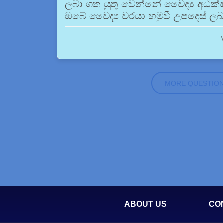
ලබා ගත යුතු වෙන්නේ වෛද්‍ය අධී
ඔබේ වෛද්‍ය වරයා හමුවී උපදෙස් ලබ
MORE QUESTIO
ABOUT US
CO