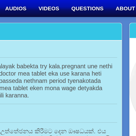
AUDIOS
VIDEOS
QUESTIONS
ABOUT
yak babekta try kala.pregnant une nethi
doctor mea tablet eka use karana heti
a passeda nethnam period tyenakotada
.mea tablet eken mona wage detyakda
li karanna.
ීම උත්තේජනය කිරීමට දෙන ඖෂධයක්. එය