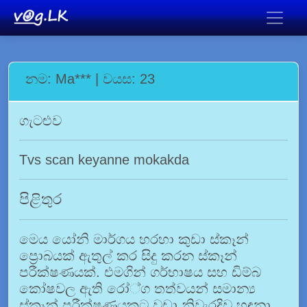
නම: Ma*** | වයස: 23
ගැටළුව
Tvs scan keyanne mokakda
පිළිතුර
මෙය යෝනි මාර්ගය හරහා කුඩා ස්කෑන්
ප්‍රොබයක් ඇතුල් කර සිදු කරන ස්කෑන්
පරීක්ෂණයක්. එමගින් ගර්භාෂය සහ ඩිම්බ
කෝෂවල ඇති රෝ්ග තත්වයන් සමාන්‍ය
ස්කෑන් පරීක්ෂණයකට වඩා නිවැරදිව හඳුනා