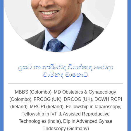
ප්‍රසව හා නාරිවේද විශේෂඥ වෛද්‍ය
චාමින්ද මාතොට
MBBS (Colombo), MD Obstetrics & Gynaecology
(Colombo), FRCOG (UK), DRCOG (UK), DOWH RCPI
(Ireland), MRCPI (Ireland), Fellowship in laparoscopy,
Fellowship in IVF & Assisted Reproductive
Technologies (India), Dip in Advanced Gynae
Endoscopy (Germany)