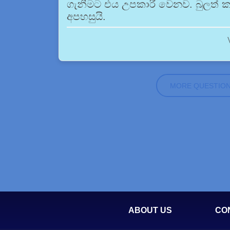
ගැනීමට එය උපකාරී වෙනව. බුලත් කෑ
අපහසුයි.
MORE QUESTIO
ABOUT US
CO