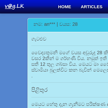
HOME
ARTICLES
නම: an*** | වයස: 28
ගැටළුව
වෛද්‍යතුමනි මගේ වයස අවුරුදු 28 කි
වසර 2කින් ම ගර්භණී විය. නමුත් ඉති
සති 12 තුල ගබ්සා විය. මෙයට මා ව
ස්වාමියා බුලත්විට කන බැවින් මෙල
.
පිළිතුර
මෙයට හේතු දැන ගැනීමට පරික්ෂණ අ