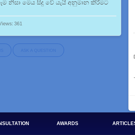
ම නිසා මෙය සිදු වේ යැයි අනුමාන කිරීමට
Views: 361
NS
ASK A QUESTION
NSULTATION
AWARDS
ARTICLE