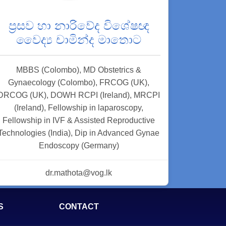
ප්‍රසව හා නාරිවේද විශේෂඥ
වෛද්‍ය චාමින්ද මාතොට
MBBS (Colombo), MD Obstetrics &
Gynaecology (Colombo), FRCOG (UK),
DRCOG (UK), DOWH RCPI (Ireland), MRCPI
(Ireland), Fellowship in laparoscopy,
Fellowship in IVF & Assisted Reproductive
Technologies (India), Dip in Advanced Gynae
Endoscopy (Germany)
dr.mathota@vog.lk
S
CONTACT