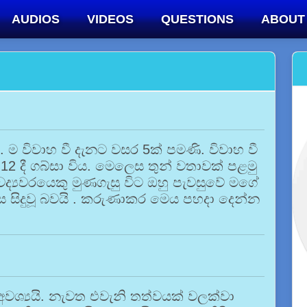
AUDIOS
VIDEOS
QUESTIONS
ABOUT
. ම විවාහ වී දැනට වසර 5ක් පමණි. විවාහ වී
 12 දී ගබ්සා විය. මෙලෙස තුන් වතාවක් පළමු
ෛද්‍යවරයෙකු මුණගැසු විට ඔහු පැවසුවේ මගේ
ෙස සිදුවූ බවයි . කරුණාකර මෙය පහදා දෙන්න
වශ්‍යයි. නැවත එවැනි තත්වයක් වලක්වා