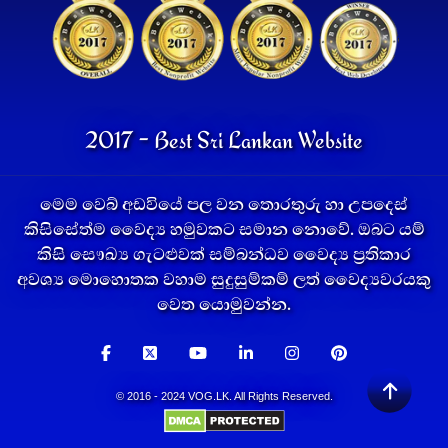
2017 - Best Sri Lankan Website
මෙම වෙබ් අඩවියේ පල වන තොරතුරු හා උපදෙස්
කිසිසේත්ම වෛද්‍ය හමුවකට සමාන නොවේ. ඔබට යම්
කිසි සෞඛ්‍ය ගැටළුවක් සම්බන්ධව වෛද්‍ය ප්‍රතිකාර
අවශ්‍ය මොහොතක වහාම සුදුසුම්කම් ලත් වෛද්‍යවරයකු
වෙත යොමුවන්න.
© 2016 - 2024 VOG.LK. All Rights Reserved.