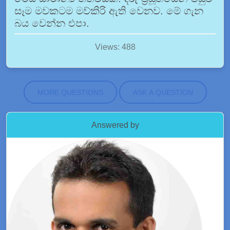
සෑම මවකටම මව්කිරි ඇති වෙනව. මේ ගැන
බය වෙන්න එපා.
Views: 488
MORE QUESTIONS
ASK A QUESTION
Answered by