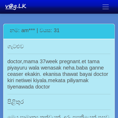
නම: am*** | වයස: 31
ගැටළුව
doctor,mama 37week pregnant.et tama
piyayuru wala wenasak neha.baba ganne
ceaser ekakin. ekanisa thawat bayai doctor
kiri netiwei kiyala.mekata piliyamak
tiyenawada doctor
පිළිතුර
මෙය සාමාන්‍ය තත්වයක්. දරු ප්‍රසූතියෙන් පසුව