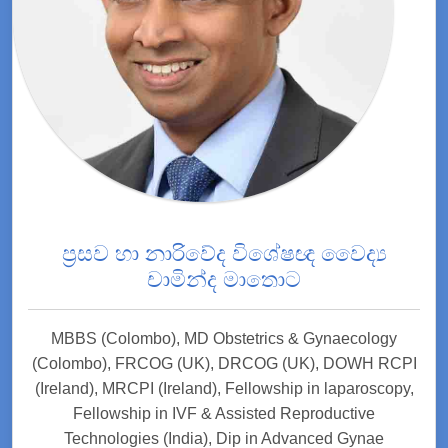
ප්‍රසව හා නාරිවේද විශේෂඥ වෛද්‍ය
චාමින්ද මාතොට
MBBS (Colombo), MD Obstetrics & Gynaecology
(Colombo), FRCOG (UK), DRCOG (UK), DOWH RCPI
(Ireland), MRCPI (Ireland), Fellowship in laparoscopy,
Fellowship in IVF & Assisted Reproductive
Technologies (India), Dip in Advanced Gynae