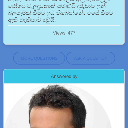
රෝගය වැලඳුනොත් පමණයි දරුවාට ඉන්
බලපෑමක් වීමට ඉඩ තිබෙන්නේ. එසේ වීමට
ඇති හැකියාව අඩුයි.
Views: 477
MORE QUESTIONS
ASK A QUESTION
Answered by