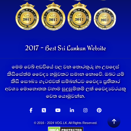
2017 - Best Sri Lankan Website
මෙම වෙබ් අඩවියේ පල වන තොරතුරු හා උපදෙස්
කිසිසේත්ම වෛද්‍ය හමුවකට සමාන නොවේ. ඔබට යම්
කිසි සෞඛ්‍ය ගැටළුවක් සම්බන්ධව වෛද්‍ය ප්‍රතිකාර
අවශ්‍ය මොහොතක වහාම සුදුසුම්කම් ලත් වෛද්‍යවරයකු
වෙත යොමුවන්න.
© 2016 - 2024 VOG.LK. All Rights Reserved.