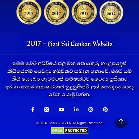
2017 - Best Sri Lankan Website
මෙම වෙබ් අඩවියේ පල වන තොරතුරු හා උපදෙස්
කිසිසේත්ම වෛද්‍ය හමුවකට සමාන නොවේ. ඔබට යම්
කිසි සෞඛ්‍ය ගැටළුවක් සම්බන්ධව වෛද්‍ය ප්‍රතිකාර
අවශ්‍ය මොහොතක වහාම සුදුසුම්කම් ලත් වෛද්‍යවරයකු
වෙත යොමුවන්න.
© 2016 - 2024 VOG.LK. All Rights Reserved.