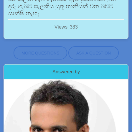
දරු ගැබට සැලකිය යුතු හානියක් වන බවට
සාක්ෂි නැහැ.
Views: 383
MORE QUESTIONS
ASK A QUESTION
Answered by