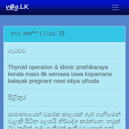
නම: ma*** | වයස: 31
ගැටළුව
Thyroid operation & idonic prathikaraya
kerala mass 8k wenawa tawa kopamana
kalayak pregnant nowi sitiya uthuda
පිළිතුර
සාමාන්‍යයෙන් වසරක කාලයක් ගැබ් ගැනීමෙන්
වැලකී සිටින ලෙසයි නිර්දේශ කරන්නෙ. නමුත්
ඊට කලින් ගැබ් ගැනීමක් ඇති වුවහොත් ඉන්