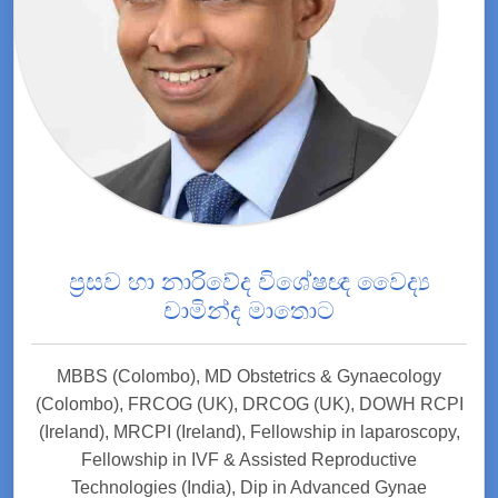
ප්‍රසව හා නාරිවේද විශේෂඥ වෛද්‍ය
චාමින්ද මාතොට
MBBS (Colombo), MD Obstetrics & Gynaecology
(Colombo), FRCOG (UK), DRCOG (UK), DOWH RCPI
(Ireland), MRCPI (Ireland), Fellowship in laparoscopy,
Fellowship in IVF & Assisted Reproductive
Technologies (India), Dip in Advanced Gynae