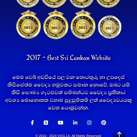
2017 - Best Sri Lankan Website
මෙම වෙබ් අඩවියේ පල වන තොරතුරු හා උපදෙස්
කිසිසේත්ම වෛද්‍ය හමුවකට සමාන නොවේ. ඔබට යම්
කිසි සෞඛ්‍ය ගැටළුවක් සම්බන්ධව වෛද්‍ය ප්‍රතිකාර
අවශ්‍ය මොහොතක වහාම සුදුසුම්කම් ලත් වෛද්‍යවරයකු
වෙත යොමුවන්න.
© 2016 - 2024 VOG.LK. All Rights Reserved.