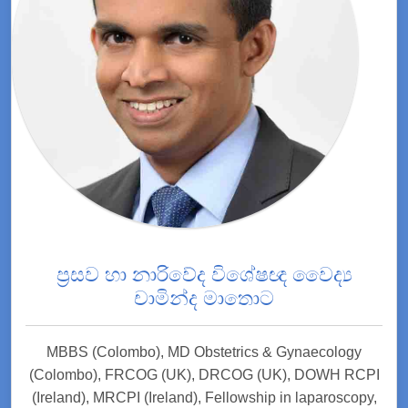
ප්‍රසව හා නාරිවේද විශේෂඥ වෛද්‍ය
චාමින්ද මාතොට
MBBS (Colombo), MD Obstetrics & Gynaecology
(Colombo), FRCOG (UK), DRCOG (UK), DOWH RCPI
(Ireland), MRCPI (Ireland), Fellowship in laparoscopy,