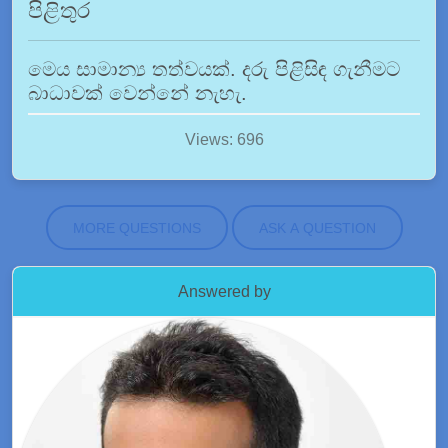
පිළිතුර
මෙය සාමාන්‍ය තත්වයක්. දරු පිළිසිඳ ගැනීමට
බාධාවක් වෙන්නේ නැහැ.
Views: 696
MORE QUESTIONS
ASK A QUESTION
Answered by