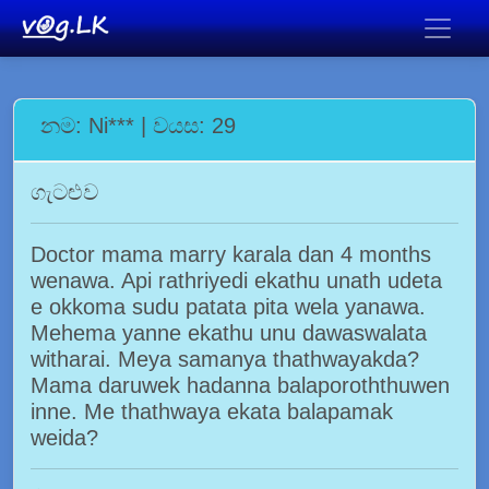
නම: Ni*** | වයස: 29
ගැටළුව
Doctor mama marry karala dan 4 months
wenawa. Api rathriyedi ekathu unath udeta
e okkoma sudu patata pita wela yanawa.
Mehema yanne ekathu unu dawaswalata
witharai. Meya samanya thathwayakda?
Mama daruwek hadanna balaporoththuwen
inne. Me thathwaya ekata balapamak
weida?