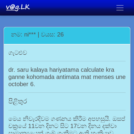
නම: ni*** | වයස: 26
ගැටළුව
dr. saru kalaya hariyatama calculate kra
ganne kohomada antimata mat menses une
october 6.
පිළිතුර
මෙය නිවැරදිවම ගණනය කිරීම අපහසුයි. ඔසප්
චක්‍රයේ 11වන දිනට සිට 17වන දිනය දක්වා
සාමාන්‍යයෙන් ගැබ් ගැනීමට ඇති හැකියාව