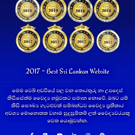
2017 - Best Sri Lankan Website
මෙම වෙබ් අඩවියේ පල වන තොරතුරු හා උපදෙස්
කිසිසේත්ම වෛද්‍ය හමුවකට සමාන නොවේ. ඔබට යම්
කිසි සෞඛ්‍ය ගැටළුවක් සම්බන්ධව වෛද්‍ය ප්‍රතිකාර
අවශ්‍ය මොහොතක වහාම සුදුසුම්කම් ලත් වෛද්‍යවරයකු
වෙත යොමුවන්න.