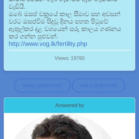
වැඩියි.
ඔබේ ඔසප් චක්‍රයේ කාල සීමාව සහ අවසන්
වරට ඔසප්වීම සිදුවූ දිනය පහත පිටුවේ
ඇතුල්කර දළ වශයෙන් සරු කාලය ගණනය
කර ගන්න පුළුවන්.
http://www.vog.lk/fertility.php
Views: 19760
MORE QUESTIONS
ASK A QUESTION
Answered by