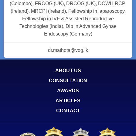
(Colombo), FRCOG (UK), DRCOG (UK), DOWH RCPI
(Ireland), MRCPI (Ireland), Fellowship in laparoscopy,
Fellowship in IVF & Assisted Reproductive
Technologies (India), Dip in Advanced Gynae
Endoscopy (Germany)
dr.mathota@vog.lk
ABOUT US
CONSULTATION
AWARDS
ARTICLES
CONTACT