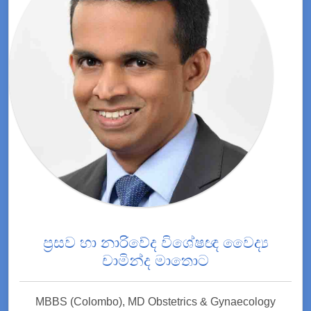
ප්‍රසව හා නාරිවේද විශේෂඥ වෛද්‍ය
චාමින්ද මාතොට
MBBS (Colombo), MD Obstetrics & Gynaecology