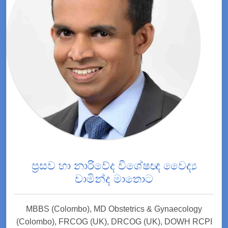
ප්‍රසව හා නාරිවේද විශේෂඥ වෛද්‍ය
චාමින්ද මාතොට
MBBS (Colombo), MD Obstetrics & Gynaecology
(Colombo), FRCOG (UK), DRCOG (UK), DOWH RCPI