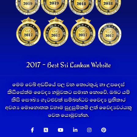
2017 - Best Sri Lankan Website
මෙම වෙබ් අඩවියේ පල වන තොරතුරු හා උපදෙස්
කිසිසේත්ම වෛද්‍ය හමුවකට සමාන නොවේ. ඔබට යම්
කිසි සෞඛ්‍ය ගැටළුවක් සම්බන්ධව වෛද්‍ය ප්‍රතිකාර
අවශ්‍ය මොහොතක වහාම සුදුසුම්කම් ලත් වෛද්‍යවරයකු
වෙත යොමුවන්න.