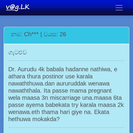
නම: Ch*** | වයස: 26
ගැටළුව
Dr. Aurudu 4k babala hadanne nathiwa, e
athara thura postinor use karala
nawaththuwa.dan aururuddak wenawa
nawaththala. Ita passe mama pregnant
wela maasa 3n miscarriage una.maasa 6ta
passe ayema babekata try karala maasa 2k
wenawa.eth thama hari giye na. Ekata
hethuwa mokakda?