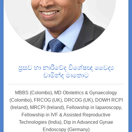
ප්‍රසව හා නාරිවේද විශේෂඥ වෛද්‍ය
චාමින්ද මාතොට
MBBS (Colombo), MD Obstetrics & Gynaecology
(Colombo), FRCOG (UK), DRCOG (UK), DOWH RCPI
(Ireland), MRCPI (Ireland), Fellowship in laparoscopy,
Fellowship in IVF & Assisted Reproductive
Technologies (India), Dip in Advanced Gynae
Endoscopy (Germany)