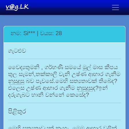
නම: Si*** | වයස: 28
ගැටළුව
වෛද්‍යතුමනි , ගර්භණී සමයේ මුල් මාස කීපය
තුල සැමන්,තක්කාලි වැනි උෂ්ණ ආහාර ගැනීම
නුසුදුසු බව පැවසේ.මෙහි සත්‍යතාවක් තිබේද?
එලෙස උෂ්ණ ආහාර ගැනීම නුසුදුසුද?ඉන්
දරුගැබට හානි වන්නේ කෙසේද?
පිළිතුර
මෙහි සත්‍යතාවයක් නැහැ. මෙම ආහාර වලින්