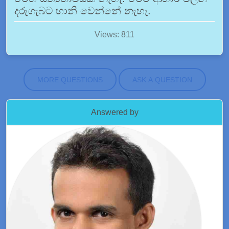
දරුගැබට හානි වෙන්නේ නැහැ.
Views: 811
MORE QUESTIONS
ASK A QUESTION
Answered by