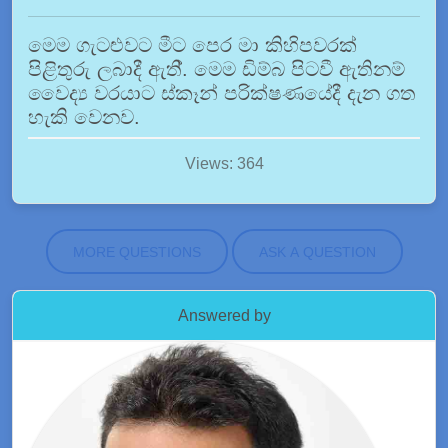
මෙම ගැටළුවට මීට පෙර මා කිහිපවරක්
පිළිතුරු ලබාදී ඇති්‍. මෙම ඩිම්බ පිටවී ඇතිනම්
වෛද්‍ය වරයාට ස්කෑන් පරික්ෂණයේදී දැන ගත
හැකි වෙනව.
Views: 364
MORE QUESTIONS
ASK A QUESTION
Answered by