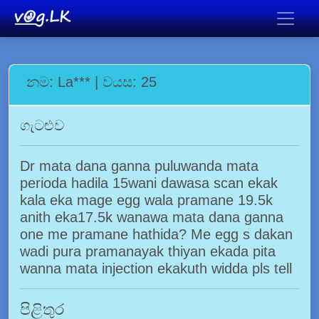
නම: La*** | වයස: 25
ගැටළුව
Dr mata dana ganna puluwanda mata
perioda hadila 15wani dawasa scan ekak
kala eka mage egg wala pramane 19.5k
anith eka17.5k wanawa mata dana ganna
one me pramane hathida? Me egg s dakan
wadi pura pramanayak thiyan ekada pita
wanna mata injection ekakuth widda pls tell
පිළිතුර