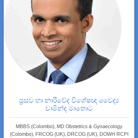
ප්‍රසව හා නාරිවේද විශේෂඥ වෛද්‍ය
චාමින්ද මාතොට
MBBS (Colombo), MD Obstetrics & Gynaecology
(Colombo), FRCOG (UK), DRCOG (UK), DOWH RCPI