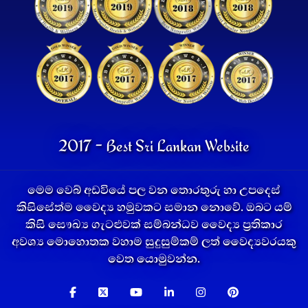
2017 - Best Sri Lankan Website
මෙම වෙබ් අඩවියේ පල වන තොරතුරු හා උපදෙස්
කිසිසේත්ම වෛද්‍ය හමුවකට සමාන නොවේ. ඔබට යම්
කිසි සෞඛ්‍ය ගැටළුවක් සම්බන්ධව වෛද්‍ය ප්‍රතිකාර
අවශ්‍ය මොහොතක වහාම සුදුසුම්කම් ලත් වෛද්‍යවරයකු
වෙත යොමුවන්න.