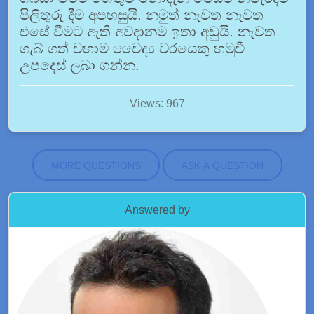
පිලිතුරු දීම අපහසුයි. නමුත් නැවත නැවත
එසේ වීමට ඇති අවදානම ඉතා අඩුයි. නැවත
ගැබ් ගත් වහාම වෛද්‍ය වරයෙකු හමුවී
උපදෙස් ලබා ගන්න.
Views: 967
MORE QUESTIONS
ASK A QUESTION
Answered by