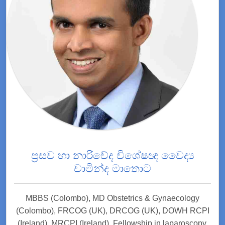
ප්‍රසව හා නාරිවේද විශේෂඥ වෛද්‍ය
චාමින්ද මාතොට
MBBS (Colombo), MD Obstetrics & Gynaecology
(Colombo), FRCOG (UK), DRCOG (UK), DOWH RCPI
(Ireland), MRCPI (Ireland), Fellowship in laparoscopy,