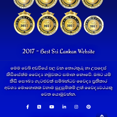
2017 - Best Sri Lankan Website
මෙම වෙබ් අඩවියේ පල වන තොරතුරු හා උපදෙස්
කිසිසේත්ම වෛද්‍ය හමුවකට සමාන නොවේ. ඔබට යම්
කිසි සෞඛ්‍ය ගැටළුවක් සම්බන්ධව වෛද්‍ය ප්‍රතිකාර
අවශ්‍ය මොහොතක වහාම සුදුසුම්කම් ලත් වෛද්‍යවරයකු
වෙත යොමුවන්න.