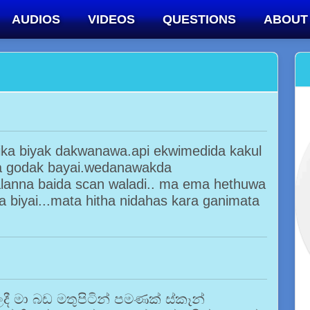
AUDIOS
VIDEOS
QUESTIONS
ABOUT
ka biyak dakwanawa.api ekwimedida kakul
a godak bayai.wedanawakda
lanna baida scan waladi.. ma ema hethuwa
 biyai...mata hitha nidahas kara ganimata
ී මා බඩ මතුපිටින් පමණක් ස්කෑන්