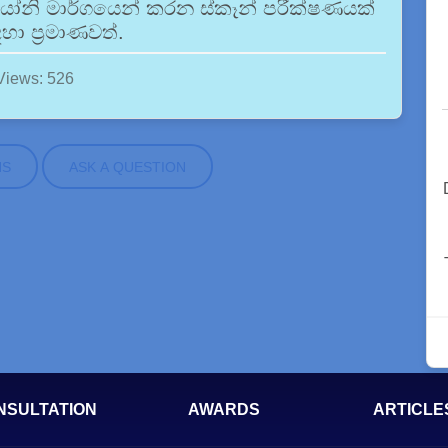
ල යෝනි මාර්ගයෙන් කරන ස්කෑන් පරීක්ෂණයක්
ඳහා ප්‍රමාණවත්.
Views: 526
NS
ASK A QUESTION
NSULTATION
AWARDS
ARTICLE