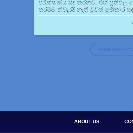
පරීක්ෂණය සිදු කරනව. එහි ප්‍රතිඵ
තරම්ම නිවැරදි නැති වුවත් ප්‍රතිකාර ස
MORE QUESTIO
ABOUT US
CO