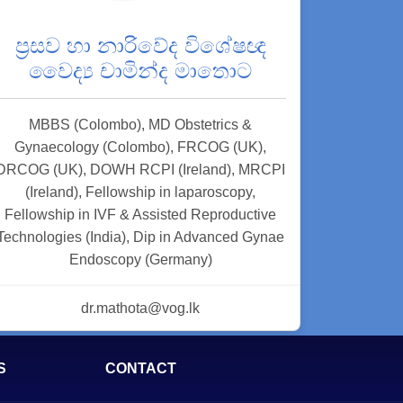
ප්‍රසව හා නාරිවේද විශේෂඥ
වෛද්‍ය චාමින්ද මාතොට
MBBS (Colombo), MD Obstetrics &
Gynaecology (Colombo), FRCOG (UK),
DRCOG (UK), DOWH RCPI (Ireland), MRCPI
(Ireland), Fellowship in laparoscopy,
Fellowship in IVF & Assisted Reproductive
Technologies (India), Dip in Advanced Gynae
Endoscopy (Germany)
dr.mathota@vog.lk
S
CONTACT