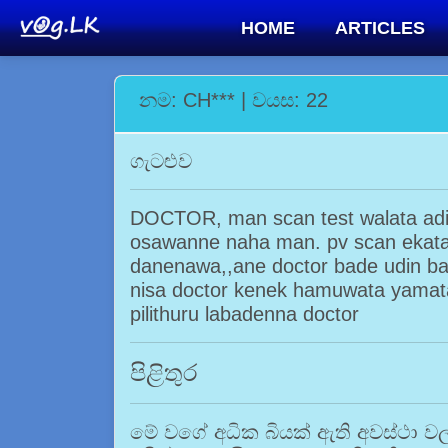
HOME
ARTICLES
නම: CH*** | වයස: 22
ගැටළුව
DOCTOR, man scan test walata adi
osawanne naha man. pv scan ekat
danenawa,,ane doctor bade udin ba
nisa doctor kenek hamuwata yamata
pilithuru labadenna doctor
පිළිතුර
මේ වගේ අධික බියක් ඇති අවස්ථා වලද