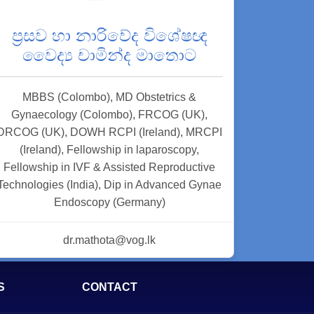
ප්‍රසව හා නාරිවේද විශේෂඥ
වෛද්‍ය චාමින්ද මාතොට
MBBS (Colombo), MD Obstetrics &
Gynaecology (Colombo), FRCOG (UK),
DRCOG (UK), DOWH RCPI (Ireland), MRCPI
(Ireland), Fellowship in laparoscopy,
Fellowship in IVF & Assisted Reproductive
Technologies (India), Dip in Advanced Gynae
Endoscopy (Germany)
dr.mathota@vog.lk
S
CONTACT