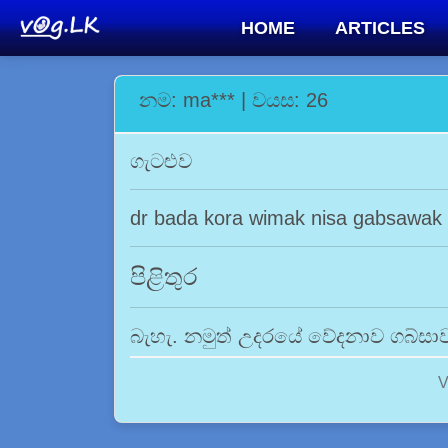
HOME
ARTICLES
නම: ma*** | වයස: 26
ගැටළුව
dr bada kora wimak nisa gabsawa
පිළිතුර
බැහැ. නමුත් උදරයේ වේදනාව ගබ්සා
V