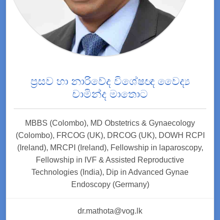
ප්‍රසව හා නාරිවේද විශේෂඥ වෛද්‍ය
චාමින්ද මාතොට
MBBS (Colombo), MD Obstetrics & Gynaecology
(Colombo), FRCOG (UK), DRCOG (UK), DOWH RCPI
(Ireland), MRCPI (Ireland), Fellowship in laparoscopy,
Fellowship in IVF & Assisted Reproductive
Technologies (India), Dip in Advanced Gynae
Endoscopy (Germany)
dr.mathota@vog.lk