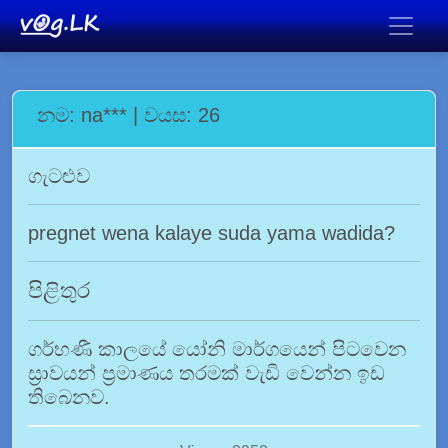
නම: na*** | වයස: 26
ගැටළුව
pregnet wena kalaye suda yama wadida?
පිළිතුර
ගර්භණී කාලයේ යෝනි මාර්ගයෙන් පිටවෙන
ස්‍රාවයන් ප්‍රමාණය තරමක් වැඩි වෙන්න ඉඩ
තිබෙනව.